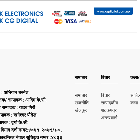
समाचार
विचार
कला/स
ष : अभियान बस्नेत
समाचार
विचार
साहित्
शक/ सम्पादक : आदिम के.सी.
राजनीति
सम्पादकीय
कला
न सम्पादक : यादव गिरी
खेलकुद
पाठकपत्र
्पादक : खगेश्वर पौडेल
अन्तरवार्ता
थापक : दुर्गा के.सी.
 विभाग दर्ता नम्बर:४०४१-२०७९/८०
,
 काउन्सिल नेपाल सूचिकृत नम्बर :४०३३