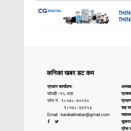
कनिका खबर डट कम
प्रधान कार्यालय :
अध्यक्
घोराही -१५, दाङ
प्रका
फोन नं : ९८५७८-४००९०
प्रधा
९८५७८-३४२५३
सह सम
Email : kanikakhabar@gmail.com
व्यवस्
सूचना
प्रेस