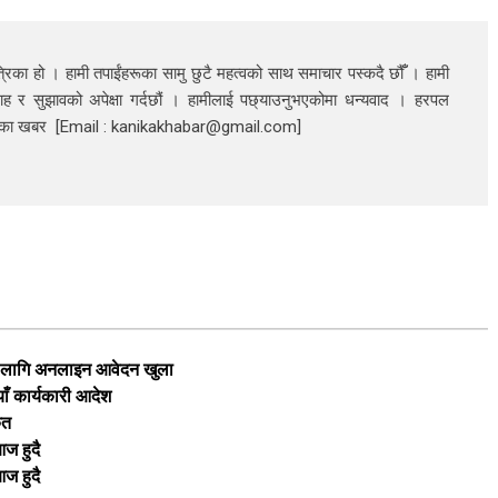
रिका हो । हामी तपाईंहरूका सामु छुटै महत्वको साथ समाचार पस्कदै छौँँ । हामी
ाह र सुझावको अपेक्षा गर्दछौं । हामीलाई पछ्याउनुभएकोमा धन्यवाद । हरपल
निका खबर [Email : kanikakhabar@gmail.com]
का लागि अनलाइन आवेदन खुला
याँ कार्यकारी आदेश
ृत
ज हुदै
ज हुदै