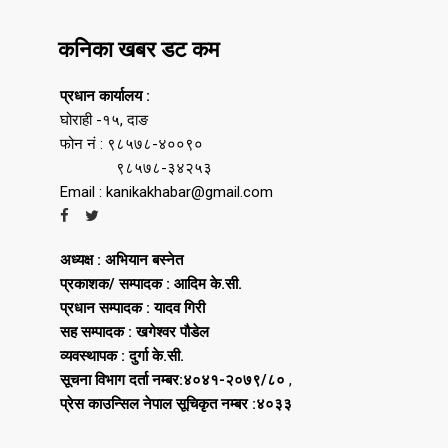
कनिका खबर डट कम
प्रधान कार्यालय :
घोराही -१५, दाङ
फोन नं : ९८५७८-४००९०
९८५७८-३४२५३
Email : kanikakhabar@gmail.com
अध्यक्ष : अभियान बस्नेत
प्रकाशक/ सम्पादक : आदिम के.सी.
प्रधान सम्पादक : यादव गिरी
सह सम्पादक : खगेश्वर पौडेल
व्यवस्थापक : दुर्गा के.सी.
सूचना विभाग दर्ता नम्बर:४०४१-२०७९/८०
,
प्रेस काउन्सिल नेपाल सूचिकृत नम्बर :४०३३