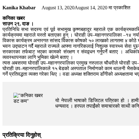
Kanika Khabar
August 13, 2020
August 14, 2020
मा प्रकाशित
कनिका खबर
साउन २९, दाङ ।
प्रतिनिधि सभा सदस्य एवं पूर्व सभामुख कृष्णबहादुर महराले एक कार्यक्रमका
कार्यक्रममा महराले यस्तो बताएका हुन् । घोराही उप–महानगरपालिका –१४ नयाँ ब
विकास कार्यक्रम अन्तरगत सांसद विकास कोषको ५० लाखको लागतमा ४ कोठे भव
भवन उद्घाटन गर्दै महराले राज्यले आफ्ना नागरिकलाई निशुल्क स्वास्थ्य सेवा 
सरकारका तर्फबाट भएका कामको संरक्षण र संवद्र्धन गर्नुपर्ने बताए । अधिकांश
व्यवस्थापनका लागि भुमिका खेल्ने बताए ।
त्यस अबसरमा घोराही उप–महानगरपालिका प्रमुख नरुलाल चौधरीले घोराही उप–महानर
घोराही उप–महानरपालिकाले १५ बेडको अस्पताल निर्माणको काम थालनी भैसकेको प
गर्ने प्रतिवद्धता व्यक्त गरेका थिए । वडा अध्यक्ष शक्तिराम डाँगीको अध्यक्षता
यो नेपाली भाषाको डिजिटल पत्रिका हो । हामी त
धन्यवाद । हरपल तपाईंको समाचारको साथी क
प्रतिक्रिया दिनुहोस्