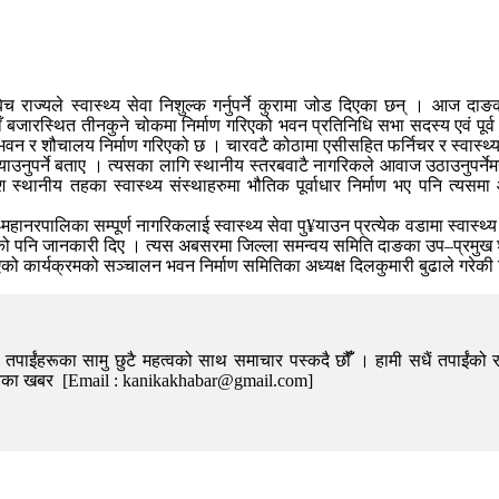
बिच राज्यले स्वास्थ्य सेवा निशुल्क गर्नुपर्ने कुरामा जोड दिएका छन् । आज द
जारस्थित तीनकुने चोकमा निर्माण गरिएको भवन प्रतिनिधि सभा सदस्य एवं पूर्व सभा
न र शौचालय निर्माण गरिएको छ । चारवटै कोठामा एसीसहित फर्निचर र स्वास्थ
पु¥याउनुपर्ने बताए । त्यसका लागि स्थानीय स्तरबवाटै नागरिकले आवाज उठाउनुपर्
 स्थानीय तहका स्वास्थ्य संस्थाहरुमा भौतिक पूर्वाधार निर्माण भए पनि त्यसमा
पालिका सम्पूर्ण नागरिकलाई स्वास्थ्य सेवा पु¥याउन प्रत्येक वडामा स्वास्थ्य
नि जानकारी दिए । त्यस अबसरमा जिल्ला समन्वय समिति दाङका उप–प्रमुख श्रीधर 
मा भएको कार्यक्रमको सञ्चालन भवन निर्माण समितिका अध्यक्ष दिलकुमारी बुढाले गरेकी
पाईंहरूका सामु छुटै महत्वको साथ समाचार पस्कदै छौँँ । हामी सधैं तपाईंको र
निका खबर [Email : kanikakhabar@gmail.com]