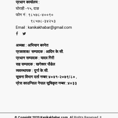
प्रधान कार्यालय :
घोराही -१५, दाङ
फोन नं : ९८५७८-४००९०
९८५७८-३४२५३
Email : kanikakhabar@gmail.com
अध्यक्ष : अभियान बस्नेत
प्रकाशक/ सम्पादक : आदिम के.सी.
प्रधान सम्पादक : यादव गिरी
सह सम्पादक : खगेश्वर पौडेल
व्यवस्थापक : दुर्गा के.सी.
सूचना विभाग दर्ता नम्बर:४०४१-२०७९/८०
,
प्रेस काउन्सिल नेपाल सूचिकृत नम्बर :४०३३
© Copyight 2020 Kanikakhabar.com.
All Rights Reserved ||