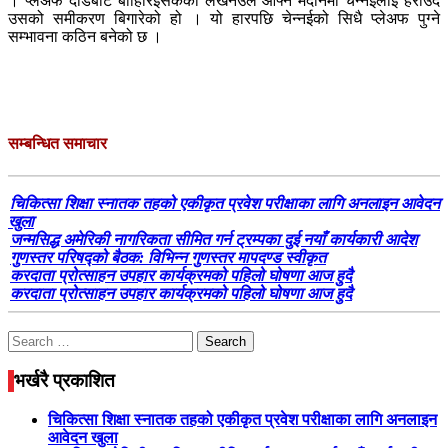
। प्लेअफ दौडबाट बाहिरिइसकेको लखनउले आफ्नै मैदानमा चेन्नईलाई हराउँदै
उसको समीकरण बिगारेको हो । यो हारपछि चेन्नईको सिधै प्लेअफ पुग्ने
सम्भावना कठिन बनेको छ ।
सम्बन्धित समाचार
चिकित्सा शिक्षा स्नातक तहको एकीकृत प्रवेश परीक्षाका लागि अनलाइन आवेदन
खुला
जन्मसिद्ध अमेरिकी नागरिकता सीमित गर्न ट्रम्पका दुई नयाँ कार्यकारी आदेश
गुणस्तर परिषद्को बैठक: विभिन्न गुणस्तर मापदण्ड स्वीकृत
करदाता प्रोत्साहन उपहार कार्यक्रमको पहिलो घोषणा आज हुदै
करदाता प्रोत्साहन उपहार कार्यक्रमको पहिलो घोषणा आज हुदै
Search
for:
भर्खरै प्रकाशित
चिकित्सा शिक्षा स्नातक तहको एकीकृत प्रवेश परीक्षाका लागि अनलाइन
आवेदन खुला