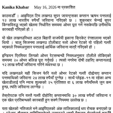
Kanika Khabar
May 16, 2026
मा प्रकाशित
काठमाडौँ । आइपिएल टिम लखनउ सुपर जायन्ट्सका कप्तान ऋषभ पन्तलाई
१२ लाख भारतीय रुपैयाँ जरिवाना गरिएको छ । शुक्रबार चेन्नई सुपर
किंग्सविरुद्ध भएको खेलमा निर्धारित समयमा ओभर पूरा गर्न नसकेपछि उनीमाथि
कारबाही गरिएको हो ।
यो खेल लखनउस्थित अटल बिहारी वाजपेयी इकाना क्रिकेट रंगशालामा भएको
थियो । चालु सिजनमा लखनउ टोलीबाट स्लो ओभर रेटको यो पहिलो गल्ती
भएकाले नियमअनुसार पन्तलाई आर्थिक जरिवाना मात्रै गरिएको हो ।
इन्डियन प्रिमियर लिगको ओभर रेटसम्बन्धी नियमअनुसार टोलीले तोकिएको
समयमा २० ओभर बलिङ पूरा गर्नुपर्छ । त्यसो नगरेमा दोषी ठहरिए कप्तानलाई
१२ लाख रुपैयाँ जरिवाना गरिने व्यवस्था छ ।
यदि लखनउले यही सिजन फेरि स्लो ओभर रेटको गल्ती दोहोर्‍याए कप्तान
पन्तमाथिको जरिवाना २४ लाख रुपैयाँ पुग्नेछ । साथै प्लेइङ–११ मा रहेका अन्य
खेलाडीलाई पनि म्याच शुल्कको २५ प्रतिशत वा ६ लाख रुपैयाँमध्ये जुन कम
हुन्छ, त्यति जरिवाना लाग्नेछ ।
तेस्रोपटक पनि यस्तै गल्ती दोहोरिए कप्तानमाथि ३० लाख रुपैयाँ जरिवाना र
एक खेल प्रतिबन्धको कारबाही हुन सक्ने नियममा उल्लेख छ ।
यता खेलको नतिजाले भने आइपिएलको अंक तालिकालाई थप रोचक बनाएको छ