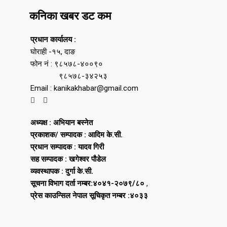
कनिका खबर डट कम
प्रधान कार्यालय :
घोराही -१५, दाङ
फोन नं : ९८५७८-४००९०
९८५७८-३४२५३
Email : kanikakhabar@gmail.com
अध्यक्ष : अभियान बस्नेत
प्रकाशक/ सम्पादक : आदिम के.सी.
प्रधान सम्पादक : यादव गिरी
सह सम्पादक : खगेश्वर पौडेल
व्यवस्थापक : दुर्गा के.सी.
सूचना विभाग दर्ता नम्बर:४०४१-२०७९/८०
,
प्रेस काउन्सिल नेपाल सूचिकृत नम्बर :४०३३