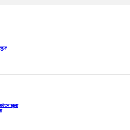
खुला
 आवेदन खुला
ेश