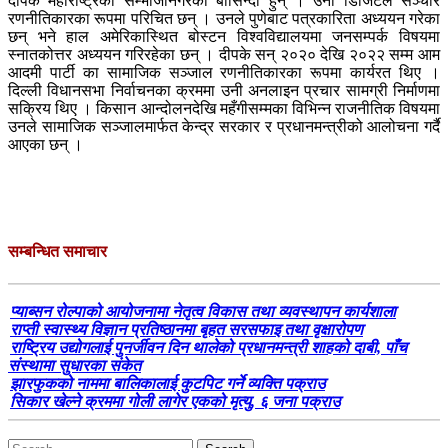
दीपके महाराष्ट्रको सम्भाजीनगरका बासिन्दा हुन् । उनी डिजिटल सञ्चार
रणनीतिकारका रूपमा परिचित छन् । उनले पुणेबाट पत्रकारिता अध्ययन गरेका
छन् भने हाल अमेरिकास्थित बोस्टन विश्वविद्यालयमा जनसम्पर्क विषयमा
स्नातकोत्तर अध्ययन गरिरहेका छन् । दीपके सन् २०२० देखि २०२२ सम्म आम
आदमी पार्टी का सामाजिक सञ्जाल रणनीतिकारका रूपमा कार्यरत थिए ।
दिल्ली विधानसभा निर्वाचनका क्रममा उनी अनलाइन प्रचार सामग्री निर्माणमा
सक्रिय थिए । किसान आन्दोलनदेखि महँगीसम्मका विभिन्न राजनीतिक विषयमा
उनले सामाजिक सञ्जालमार्फत केन्द्र सरकार र प्रधानमन्त्रीको आलोचना गर्दै
आएका छन् ।
सम्बन्धित समाचार
प्याब्सन रोल्पाको आयोजनामा नेतृत्व विकास तथा व्यवस्थापन कार्यशाला
राप्ती स्वास्थ्य विज्ञान प्रतिष्ठानमा बृहत सरसफाइ तथा वृक्षारोपण
राष्ट्रिय उद्योगलाई पुनर्जीवन दिन थालेको प्रधानमन्त्री शाहको दाबी, पाँच
संस्थामा सुधारका संकेत
झारफुकको नाममा बालिकालाई कुटपिट गर्ने व्यक्ति पक्राउ
सिकार खेल्ने क्रममा गोली लागेर एकको मृत्यु, ६ जना पक्राउ
Search