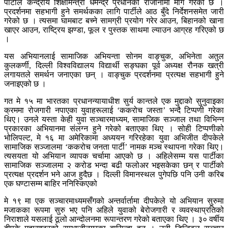
पार्टीले केन्द्रीय शिक्षामन्त्री धर्मेन्द्र प्रधानको राजीनामा माग गरेको छ ।
प्रदर्शनमा सहभागी हुने समर्थकका लागि पार्टीले आठ बुँदे निर्देशनसमेत जारी
गरेको छ । त्यसमा घामबाट बच्ने सामग्री प्रयोग गरेर आउन, बिहानको खाना
खाएर आउन, राष्ट्रिय झण्डा, फूल र पुस्तक साथमा ल्याउन आग्रह गरिएको छ
।
यस अभियानलाई सामाजिक अभियन्ता सोनम वाङ्चुक, अभिनेता अतुल
कुलकर्णी, दिल्ली विश्वविद्यालय विद्यार्थी सङ्घका पूर्व अध्यक्ष रौनक खत्री
लगायतले समर्थन जनाएका छन् । वाङ्चुक प्रदर्शनमा प्रत्यक्ष सहभागी हुने
जनाइएको छ ।
गत मे १५ मा भारतका प्रधानन्यायाधीश सुर्य कान्तले एक मुद्दाको सुनुवाइका
क्रममा रोजगारी नपाएका युवाहरूलाई ‘ककरोच जस्ता’ भन्दै टिप्पणी गरेका
थिए। उनले यस्ता केही युवा सञ्चारमाध्यम, सामाजिक सञ्जाल तथा विभिन्न
प्रकारका अभियानमा संलग्न हुने गरेको बताएका थिए । सोही टिप्पणीको
भोलिपल्ट, मे १६ मा अमेरिकामा अध्ययन गरिरहेका युवा अभिजीत दीपकेले
सामाजिक सञ्जालमा ‘ककरोच जनता पार्टी’ नामक मञ्च स्थापना गरेका थिए।
त्यसयता यो अभियान व्यापक चर्चामा आएको छ । अहिलेसम्म यस पार्टीका
सामाजिक सञ्जालमा २ करोड भन्दा बढी फलोअर भइसकेका छन् र पार्टीको
प्रत्यक्ष प्रदर्शन भने आज हुदैछ । दिल्ली विमानस्थल पुगेपछि पनि उनी करिब
एक घण्टासम्म बाहिर ननिस्किएको
मे १९ मा एक सञ्चारमाध्यमसँगको अन्तर्वार्तामा दीपकेले यो अभियान सुरुमा
मजाकका रूपमा सुरु भए पनि अहिले युवाको बेरोजगारी र व्यवस्थाप्रतिको
निराशाले यसलाई ठूलो आन्दोलनमा रूपान्तरण गरेको बताएका थिए । ३० वर्षीय