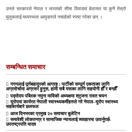
उनले सरकारले नेपाल र भारतको सीमा विवादमा बेलायत या कुनै तेस्रो
मुलुकलाई मध्यस्थता आफुहरुले नचाहेको स्पष्ट गरेका छन् ।
सम्बन्धित समाचार
गगनलाई पूर्णबहादुरको आग्रह : पार्टीको सम्पूर्ण एकताका लागि
अग्रमोर्चामा अग्रसर हुनुस, हामी सबै यसका लागि सहयोगी हौँ र बन्छौँ
पद्मोदय पब्लिक नमुना माविको अध्यक्षमा श्रृजना रावत चयन
युरोपमा कार्यरत नेपाली स्वास्थ्यकर्मीहरुले गरे नेपाल–युरोप स्वास्थ्य
सहकार्यबारे छलफल
आज दिनभरका प्रमुख २० समाचार बुलेटिन
समावेशी लोकतन्त्र र सामाजिक न्यायलाई व्यवहारमा उतार्नुपर्छ-
उपराष्ट्रपति यादव