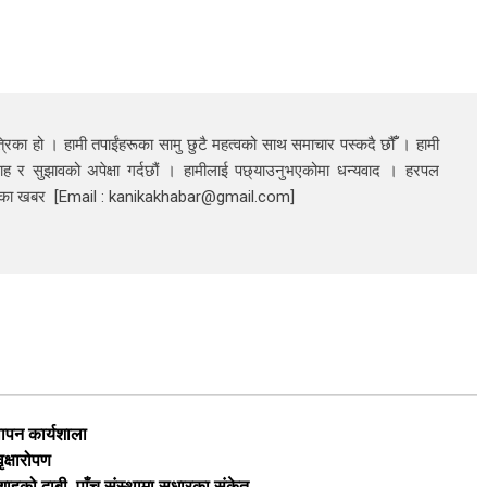
रिका हो । हामी तपाईंहरूका सामु छुटै महत्वको साथ समाचार पस्कदै छौँँ । हामी
ाह र सुझावको अपेक्षा गर्दछौं । हामीलाई पछ्याउनुभएकोमा धन्यवाद । हरपल
निका खबर [Email : kanikakhabar@gmail.com]
थापन कार्यशाला
ृक्षारोपण
ी शाहको दाबी, पाँच संस्थामा सुधारका संकेत