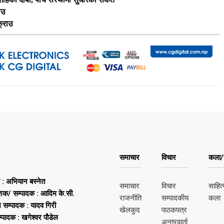
ाउ
क्राउ
समाचार
विचार
कला/स
ष : अभियान बस्नेत
समाचार
विचार
साहित्
शक/ सम्पादक : आदिम के.सी.
राजनीति
सम्पादकीय
कला
न सम्पादक : यादव गिरी
खेलकुद
पाठकपत्र
्पादक : खगेश्वर पौडेल
अन्तरवार्ता