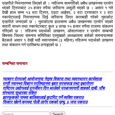
प्रहरीले नियन्त्रणमा लिएको हो । नदीजन्य सामग्रीका्े अबैध उत्खननमा प्रयोग
भएको ट्रिपरबाट २५ हजार रुपैया जरीवाना असुली भएको छ । असार १ गते
देखी हाल सम्म १३ वटा ट्रिपर, एउटा आईचर, २ वटा ट्रयाक्टर र २ वटा
स्काभेटरलाई नियन्त्रणमा लिई जरिवाना लिएर कारबाही गरेको नुवाकोट
प्रहरीले जनाएको छ । नुवाकोटमा हालसम्म अबैध उत्खननमा प्रयोग भएको
सवारी साधन तथा स्काभेटरबाट कुल ४ लाख १५ हजार रुपैया राजस्व संकलन
गरिएको छ । नदिजन्य पदार्थको उत्खनन, ओसारपसार र प्रयोग सम्बन्धी
बिषयमा जिल्ला समन्वय समितिका प्रमुखको अध्यक्षतामा बसेको समन्वयात्मक
बैठकले असार १ देखी भदौ मसान्तसम्म (३ महिना) नदिजन्य पदार्थको उत्खनन
तथा संकलन गर्न प्रतिबन्ध लगाइएको छ ।
सम्बन्धित समाचार
प्याब्सन रोल्पाको आयोजनामा नेतृत्व विकास तथा व्यवस्थापन कार्यशाला
राप्ती स्वास्थ्य विज्ञान प्रतिष्ठानमा बृहत सरसफाइ तथा वृक्षारोपण
राष्ट्रिय उद्योगलाई पुनर्जीवन दिन थालेको प्रधानमन्त्री शाहको दाबी, पाँच
संस्थामा सुधारका संकेत
झारफुकको नाममा बालिकालाई कुटपिट गर्ने व्यक्ति पक्राउ
सिकार खेल्ने क्रममा गोली लागेर एकको मृत्यु, ६ जना पक्राउ
Search