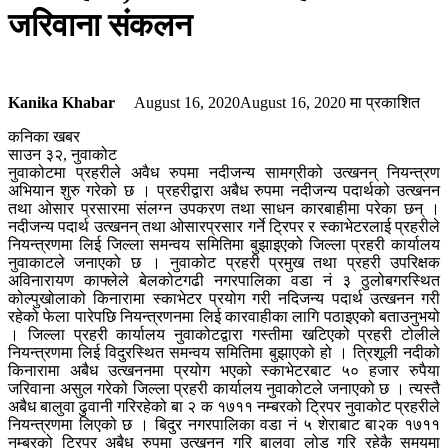
जरिवाना संकलन
Kanika Khabar
August 16, 2020
August 16, 2020
मा प्रकाशित
कनिका खबर
साउन ३२, नुवाकोट
नुवाकोटमा प्रहरीले अवैध रुपमा नदीजन्य सामग्रीको उत्खनन् नियन्त्रण
अभियान शुरु गरेको छ । प्रहरीद्वारा अबैध रुपमा नदीजन्य पदार्थको उत्खनन
तथा ओसार प्रसारमा संलग्न उपकरण तथा साधन कारबाहीमा परेका छन् ।
नदीजन्य पदार्थ उत्खनन् तथा ओसारप्रसार गर्ने ट्रिपर र स्काभेटरलाई प्रहरीले
नियन्त्रणमा लिई जिल्ला समन्वय समितिमा बुझाइएको जिल्ला प्रहरी कार्यालय
नुवाकाटले जनाएको छ । नुवाकोट प्रहरी प्रमुख तथा प्रहरी उपरिक्षक
अविनारायण काफ्लेले बेलकोटगढी नगरपालिका वडा नं ३ ठुलोबगरस्थित
कोल्पुखोलाको किनारामा स्काभेटर प्रयोग गरी नदिजन्य पदार्थ उत्खनन गरी
रहेको फेला पारेपछि नियन्त्रणनमा लिई कारवाहीका लागि पठाइएको बताउनुभयो
। जिल्ला प्रहरी कार्यालय नुवाकोटद्वारा गस्तीमा खटिएको प्रहरी टोलीले
नियन्त्रणमा लिई विदुरस्थित समन्वय समितिमा बुझाएको हो । त्रिशूली नदीको
किनारामा अबैध उत्खननमा प्रयोग भएको स्काभेटरबाट ५० हजार रुपैया
जरिवाना असुल गरेको जिल्ला प्रहरी कार्यालय नुवाकोटले जनाएको छ । त्यस्तै
अबैध बालुवा ढुवानी गरिरहेको बा २ क १७११ नम्बरको ट्रिपर नुवाकोट प्रहरीले
नियन्त्रणमा लिएको छ । बिदुर नगरपालिका वडा नं ५ शेराबाट बा२क १७११
नम्बरको ट्रिपर अबैध रुपमा उत्खनन् गरि बालुवा लोड गरि रहेकै समयमा