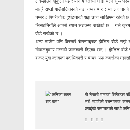
लकडाउन खुकुलो भई स्थानीय स्तरमा गाडी चल्न सुरू भएयता
मात्रै राप्ती गाउँपालिकाको वडा नम्बर ५ र ८ मा ३ जनाको
नम्बर ८ पिपरीचोक दुर्घटनाको अझ उच्च जोखिममा रहेको 
सिसहनियाँले आफ्न‍ो ध्यान सडकमा राखेको छ । यसै क्रममा 
वोर्ड राखेको छ ।
अन्य ठाउँमा पनि विस्तारै चेतनामूलक होडिङ वोर्ड राख्न
गोपालकुमार मल्लले जानकारी दिएका छन् । होडिङ वोर्ड राख
शंकर युवा क्लवका पदाधिकारी र चेम्बर अफ कमर्सका महास
यो नेपाली भाषाको डिजिटल पत्
सधैं तपाईंको रचनात्मक सल्ल
तपाईंको समाचारको साथी क