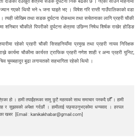
 दाङको देउखुरी क्षेत्रमा सडक दुर्घटना निकै बढेको छ । गएको साउन महिनामा
 ज्यान गएको थियोे भने ५ जना घाइते भए । विषेश गरि राप्ती गाउँपालिकाको वडा
छ । त्यही जोखिम तथा सडक दुर्घटना रोकथाम तथा सचेतनाका लागि प्रहरी चौकी
शनिबार चौकीले पिपरीको दुर्घटना क्षेत्रमा उछिन्न निषेध शिर्षक राखेर होडिङ
े तयारीमा रहेको प्रहरी चौकी सिसहनियाँमा प्रमुख तथा प्रहरी नायव निरिक्षक
्ने कार्यमा चौकीमा कार्यरत ट्राफिक प्रहरी गणेश शाही र अन्य प्रहरी युनिट,
चिव चुमबहादुर बुढा लगायतको सहभागिता रहेको थियो ।
रिका हो । हामी तपाईंहरूका सामु छुटै महत्वको साथ समाचार पस्कदै छौँँ । हामी
ाह र सुझावको अपेक्षा गर्दछौं । हामीलाई पछ्याउनुभएकोमा धन्यवाद । हरपल
निका खबर [Email : kanikakhabar@gmail.com]