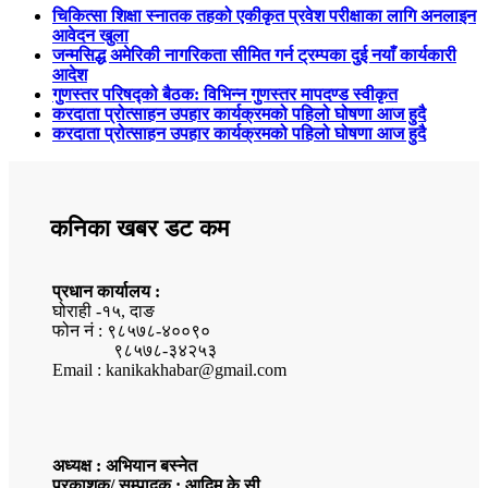
चिकित्सा शिक्षा स्नातक तहको एकीकृत प्रवेश परीक्षाका लागि अनलाइन
आवेदन खुला
जन्मसिद्ध अमेरिकी नागरिकता सीमित गर्न ट्रम्पका दुई नयाँ कार्यकारी
आदेश
गुणस्तर परिषद्को बैठक: विभिन्न गुणस्तर मापदण्ड स्वीकृत
करदाता प्रोत्साहन उपहार कार्यक्रमको पहिलो घोषणा आज हुदै
करदाता प्रोत्साहन उपहार कार्यक्रमको पहिलो घोषणा आज हुदै
कनिका खबर डट कम
प्रधान कार्यालय :
घोराही -१५, दाङ
फोन नं : ९८५७८-४००९०
९८५७८-३४२५३
Email : kanikakhabar@gmail.com
अध्यक्ष : अभियान बस्नेत
प्रकाशक/ सम्पादक : आदिम के.सी.