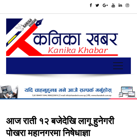
आज राती १२ बजेदेखि लागू हुनेगरी
पोखरा महानगरमा निषेधाज्ञा