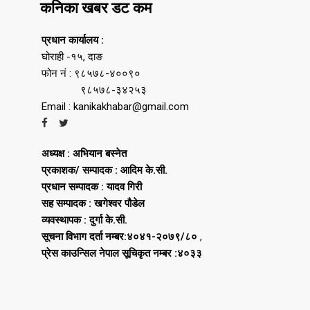
कनिका खबर डट कम
प्रधान कार्यालय :
घोराही -१५, दाङ
फोन नं : ९८५७८-४००९०
९८५७८-३४२५३
Email : kanikakhabar@gmail.com
अध्यक्ष : अभियान बस्नेत
प्रकाशक/ सम्पादक : आदिम के.सी.
प्रधान सम्पादक : यादव गिरी
सह सम्पादक : खगेश्वर पौडेल
व्यवस्थापक : दुर्गा के.सी.
सूचना विभाग दर्ता नम्बर:४०४१-२०७९/८०
,
प्रेस काउन्सिल नेपाल सूचिकृत नम्बर :४०३३