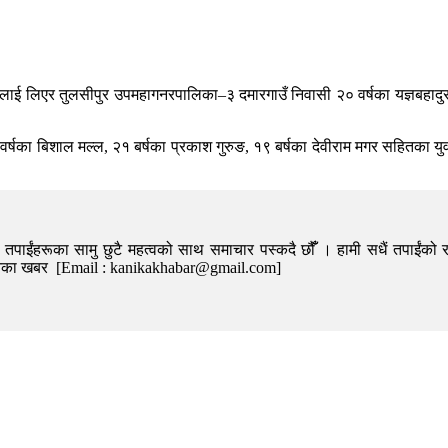
ीलाई लिएर तुलसीपुर उपमहागनरपालिका–३ दमारगाउँ निवासी २० वर्षका यज्ञबहादुर
० वर्षका बिशाल मल्ल, २१ बर्षका प्रकाश गुरुङ, १९ बर्षका देवीराम मगर सहितका 
पाईंहरूका सामु छुटै महत्वको साथ समाचार पस्कदै छौँँ । हामी सधैं तपाईंको र
निका खबर [Email : kanikakhabar@gmail.com]