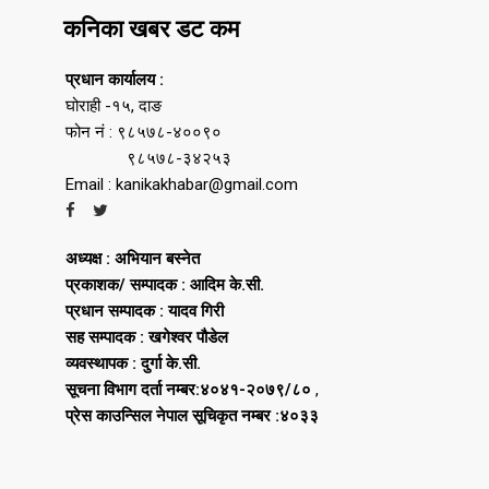
कनिका खबर डट कम
प्रधान कार्यालय :
घोराही -१५, दाङ
फोन नं : ९८५७८-४००९०
९८५७८-३४२५३
Email : kanikakhabar@gmail.com
अध्यक्ष : अभियान बस्नेत
प्रकाशक/ सम्पादक : आदिम के.सी.
प्रधान सम्पादक : यादव गिरी
सह सम्पादक : खगेश्वर पौडेल
व्यवस्थापक : दुर्गा के.सी.
सूचना विभाग दर्ता नम्बर:४०४१-२०७९/८०
,
प्रेस काउन्सिल नेपाल सूचिकृत नम्बर :४०३३