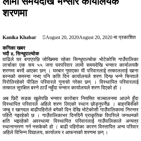
लामो समयदेखि भन्सार कार्यालयकै
शरणमा
Kanika Khabar
August 20, 2020
August 20, 2020
मा प्रकाशित
कनिका खबर
भदौ ४, सिन्धुपाल्चोक
वाढिले घर बगाएपछि जोखिममा रहेका सिन्धुपाल्चोक भोटेकोसि गाउँपालिका
लार्चाका एक सय ५५ जना घरपरिवार लामो समयदेखि भन्सार कार्यालयकै
शरणमा बस्दै आएका छन् । घरबार गुमाएका यी परिवारलाई तत्काललाई खाना
बस्नको समस्या नभए पनि कति दिन कार्यालयले शरण दिन्छ भन्ने चिन्ताले
पिरोलिरहेको पीडित परिवारले गुनासो गरेका छन् । विस्थापित परिवारलाई
तत्काल सुरक्षित बस्ने ठाउँ नहुँदा भन्सार कार्यालयले शरण दिएको हो ।
अब छिटै सडक खुलेपछि भन्सार कारोबार नियमित सञ्चालनमा आउने हुँदा
विस्थापित परिवारले अहिले शरण लिएको स्थान छोड्नुपर्नेछ । बाह्रबिसेको
जम्बु र खागदल बाढीपहिरोले बगेको दिन देखि भोटेकोसी गाउँपालिकामा निरन्तर
पहिरो गइरहेको छ । गाउँपालिकाभर दिनदिनै प्राकृतिक विपत्तिले जनधनको
क्षति भइरहेको अवस्थामा विस्थापित परिवारलाई गाउँपालिकाले अन्यत्र
स्थानान्तरण गर्न नसकेको हो । बाढी पहिरोका कारण विस्तापित अन्य परिवार
अहिले विभिन्न विद्यालय, कार्यालय र आफन्तको शरणमा छन् ।