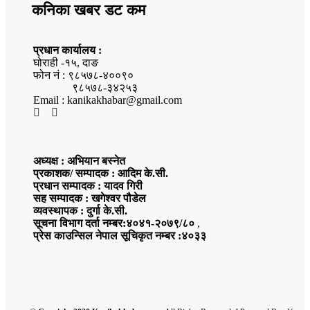
कनिका खबर डट कम
प्रधान कार्यालय :
घोराही -१५, दाङ
फोन नं : ९८५७८-४००९०
९८५७८-३४२५३
Email : kanikakhabar@gmail.com
अध्यक्ष : अभियान बस्नेत
प्रकाशक/ सम्पादक : आदिम के.सी.
प्रधान सम्पादक : यादव गिरी
सह सम्पादक : खगेश्वर पौडेल
व्यवस्थापक : दुर्गा के.सी.
सूचना विभाग दर्ता नम्बर:४०४१-२०७९/८०
,
प्रेस काउन्सिल नेपाल सूचिकृत नम्बर :४०३३