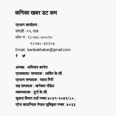
कनिका खबर डट कम
प्रधान कार्यालय :
घोराही -१५, दाङ
फोन नं : ९८५७८-४००९०
९८५७८-३४२५३
Email : kanikakhabar@gmail.com
अध्यक्ष : अभियान बस्नेत
प्रकाशक/ सम्पादक : आदिम के.सी.
प्रधान सम्पादक : यादव गिरी
सह सम्पादक : खगेश्वर पौडेल
व्यवस्थापक : दुर्गा के.सी.
सूचना विभाग दर्ता नम्बर:४०४१-२०७९/८०
,
प्रेस काउन्सिल नेपाल सूचिकृत नम्बर :४०३३