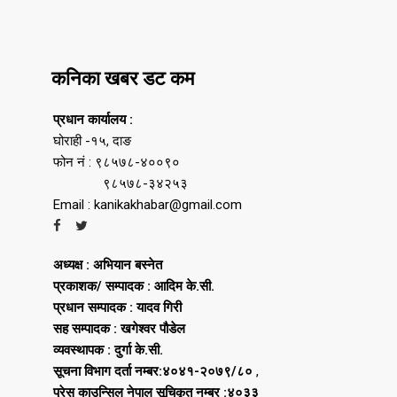
कनिका खबर डट कम
प्रधान कार्यालय :
घोराही -१५, दाङ
फोन नं : ९८५७८-४००९०
९८५७८-३४२५३
Email : kanikakhabar@gmail.com
अध्यक्ष : अभियान बस्नेत
प्रकाशक/ सम्पादक : आदिम के.सी.
प्रधान सम्पादक : यादव गिरी
सह सम्पादक : खगेश्वर पौडेल
व्यवस्थापक : दुर्गा के.सी.
सूचना विभाग दर्ता नम्बर:४०४१-२०७९/८०
,
प्रेस काउन्सिल नेपाल सूचिकृत नम्बर :४०३३