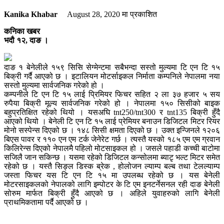
Kanika Khabar
August 28, 2020
मा प्रकाशित
कनिका खबर
भदौ १२, दाङ ।
दाङ १ बेनेलीले १५९ सिसि सेग्मेन्टमा सबैभन्दा सस्तो मुल्यमा टि एन टि १५
बिक्री गर्दै आएको छ । इटालियन मोटर्साइकल निर्माता कम्पनिले नेपालमा नया
सस्तो मुल्यमा सार्वजनिक गरेको हो ।
कम्पनीले टि एन टि १५ लाई प्रिमियर फिचर सहित २ ला ३७ हजार ५ सय
रुपैया बिक्री मूल्य सार्वजनिक गरेको हो । नेपालमा १५० सिसीको बाइक
बहुप्रतिक्षित रहेको थियो । यसअघि tnt250/tnt300 र tnt135 बिक्री हुँदै
आएको थियो । बेनेली टि एन टि १५ लाई प्रेमियर बनाउन डिजिटल मिटर रियर
मोनो सस्पेन्स दिएको छ । १४८ सिसी क्षमता दिएको छ । उक्त इन्जिनले १२०६
बिएस पावर र ११० एन एम टर्क जेनेरेट गर्छ । त्यस्तै यस्को १८५ एम एम ग्रवान
किलिरेन्स दिएको नेपालमै पहिलो मोटसाइकल हो । जसले पहाडी कच्ची बाटोमा
सजिलै जान सकिन्छ । यसमा रहेको डिजिटल कन्सोलमा ब्याटृ भल्ट मिटर समेत
रहेको छ । यस्तै सिङ्ल डिस्क ब्रेक , होलोजन ल्याम्प बल्ब तथा टेलल्याम्प
जस्ता फिचर यस टि एन टि १५ मा उपलब्ध रहेको छ । यस बेनेली
मोटरसाइकलको नेपालको लागि इम्पोटर के टि एम इनटर्नेसनल रही दाङ बेनेली
सोरुम मार्फत बिक्री हुँदै आएको छ । अहिले युवाहरुको लागि बेनेली
प्राथमिकतामा पर्दै आएको छ ।