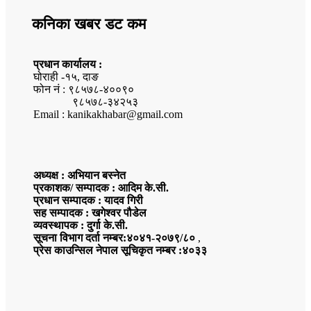
कनिका खबर डट कम
प्रधान कार्यालय :
घोराही -१५, दाङ
फोन नं : ९८५७८-४००९०
९८५७८-३४२५३
Email : kanikakhabar@gmail.com
अध्यक्ष : अभियान बस्नेत
प्रकाशक/ सम्पादक : आदिम के.सी.
प्रधान सम्पादक : यादव गिरी
सह सम्पादक : खगेश्वर पौडेल
व्यवस्थापक : दुर्गा के.सी.
सूचना विभाग दर्ता नम्बर:४०४१-२०७९/८०
,
प्रेस काउन्सिल नेपाल सूचिकृत नम्बर :४०३३