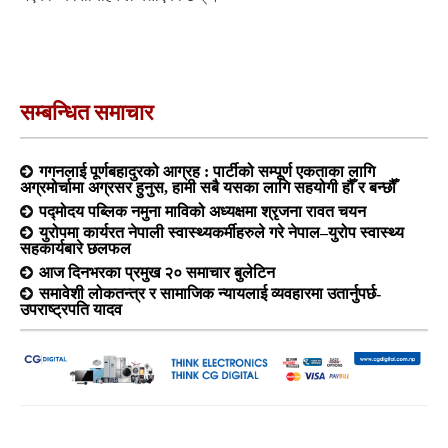
सम्बन्धित समाचार
गगनलाई पूर्णबहादुरको आग्रह : पार्टीको सम्पूर्ण एकताका लागि
अग्रमोर्चामा अग्रसर हुनुस, हामी सबै यसका लागि सहयोगी हौँ र बन्छौँ
पद्मोदय पब्लिक नमुना माविको अध्यक्षमा श्रृजना रावत चयन
युरोपमा कार्यरत नेपाली स्वास्थ्यकर्मीहरुले गरे नेपाल–युरोप स्वास्थ्य
सहकार्यबारे छलफल
आज दिनभरका प्रमुख २० समाचार बुलेटिन
समावेशी लोकतन्त्र र सामाजिक न्यायलाई व्यवहारमा उतार्नुपर्छ-
उपराष्ट्रपति यादव