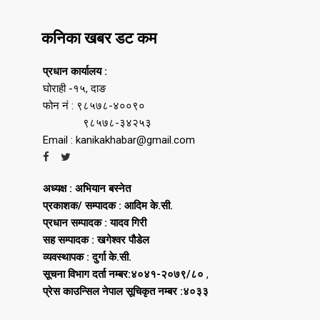
कनिका खबर डट कम
प्रधान कार्यालय :
घोराही -१५, दाङ
फोन नं : ९८५७८-४००९०
९८५७८-३४२५३
Email : kanikakhabar@gmail.com
अध्यक्ष : अभियान बस्नेत
प्रकाशक/ सम्पादक : आदिम के.सी.
प्रधान सम्पादक : यादव गिरी
सह सम्पादक : खगेश्वर पौडेल
व्यवस्थापक : दुर्गा के.सी.
सूचना विभाग दर्ता नम्बर:४०४१-२०७९/८०
,
प्रेस काउन्सिल नेपाल सूचिकृत नम्बर :४०३३