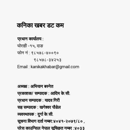
कनिका खबर डट कम
प्रधान कार्यालय :
घोराही -१५, दाङ
फोन नं : ९८५७८-४००९०
९८५७८-३४२५३
Email : kanikakhabar@gmail.com
अध्यक्ष : अभियान बस्नेत
प्रकाशक/ सम्पादक : आदिम के.सी.
प्रधान सम्पादक : यादव गिरी
सह सम्पादक : खगेश्वर पौडेल
व्यवस्थापक : दुर्गा के.सी.
सूचना विभाग दर्ता नम्बर:४०४१-२०७९/८०
,
प्रेस काउन्सिल नेपाल सूचिकृत नम्बर :४०३३