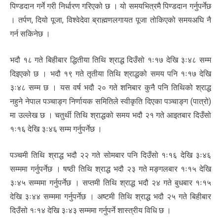
पिण्डदान गर्ने गरी निर्धारण गरिएको छ । यो समयभित्रमै पिण्डदान गर्नुपर्नेछ
। तर्पण, दियो पूजा, विश्वेदेवा ब्राह्मणलगायत पूजा तोकिएको समयअघि नै
गर्न सकिनेछ ।
भदौ १८ गते बिहीबार द्धितीया तिथि श्राद्ध दिउँसो १ः१७ देखि ३ः४८ सम्म
दिइएको छ । भदौ १९ गते तृतीया तिथि श्राद्धको समय पनि १ः१७ देखि
३ः४८ सम्म छ । यस वर्ष भदौ २० गते शनिबार कुनै पनि तिथिको श्राद्ध
नहुने नेपाल पञ्चाङ्ग निर्णायक समितिले स्वीकृति दिएका पञ्चाङ्ग (पात्रो)
मा उल्लेख छ । चतुर्थी तिथि श्राद्धको समय भदौ २१ गते आइतबार दिउँसो
१ः१६ देखि ३ः४६ सम्म गर्नुपर्नेछ ।
पञ्चमी तिथि श्राद्ध भदौ २२ गते सोमबार पनि दिउँसो १ः१६ देखि ३ः४६
सम्ममा गर्नुपर्नेछ । षष्ठी तिथि श्राद्ध भदौ २३ गते मङ्गलबार १ः१५ देखि
३ः४५ सम्ममा गर्नुपर्नेछ । सप्तमी तिथि श्राद्ध भदौ २४ गते बुधबार १ः१५
देखि ३ः४४ सम्ममा गर्नुपर्नेछ । अष्टमी तिथि श्राद्ध भदौ २५ गते बिहीबार
दिउँसो १ः१४ देखि ३ः४३ सम्ममा गर्नुपर्ने शास्त्रीय विधि छ ।