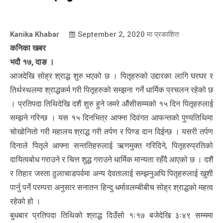
Kanika Khabar
September 2, 2020
मा प्रकाशित
कनिका खबर
भदौ १७, दाङ ।
आजदेखि सोह्र श्राद्ध शुरु भएको छ । पितृहरुको उद्दारका लागि घरघर र
तिर्थस्थलमा श्राद्धकर्म गरी पितृहरुको सम्झना गर्ने धार्मिक प्रचलन रहेको छ
। प्रतिपदा तिथिदेखि दशैं शुरु हुने जमरे औंसीसम्मको १५ दिन पितृहरुलाई
सम्झने गरिन्छ । यस १५ दिनभित्र आफ्ना दिवंगत आफन्तको पुण्यतिथिमा
चोखोनितो गरी महालय श्राद्ध गरी तर्पण र पिण्ड दान दिईन्छ । यसरी तर्पण
दिनाले पितृले आफ्ना सन्ततिहरुलाई ऋणमुक्त गरिदिने, पितृहरुप्रतिको
दायित्वबोध गराउने र चित्त शुद्ध गराउने धार्मिक मान्यता रहँदै आएको छ । दशैं
र तिहार जस्ता ठुलाचाडपर्वमा अन्य देवतालाई सम्झनुअघि पितृहरुलाई खुशी
पार्नु पर्ने परम्परा अनुसार सनातन हिन्दु धर्मावलम्बीबीच सोह्र श्राद्धको महत्व
रहेको हो ।
बुधबार प्रतिपदा तिथिको श्राद्ध दिउँसो १ः१७ बजेदेखि ३ः४९ सम्ममा