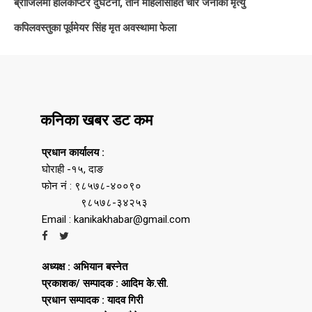
ब्राजिलमा हेलिकोप्टर दुर्घटना, तीन महिलासहित चार जनाको मृत्यु
कपिलवस्तुका पूर्वमेयर सिंह मृत अवस्थामा फेला
कनिका खबर डट कम
प्रधान कार्यालय :
घोराही -१५, दाङ
फोन नं : ९८५७८-४००९०
९८५७८-३४२५३
Email : kanikakhabar@gmail.com
अध्यक्ष : अभियान बस्नेत
प्रकाशक/ सम्पादक : आदिम के.सी.
प्रधान सम्पादक : यादव गिरी