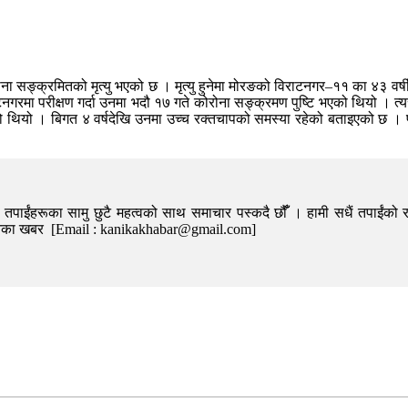
ोना सङ्क्रमितको मृत्यु भएको छ । मृत्यु हुनेमा मोरङको विराटनगर–११ का ४३ वर
गरमा परीक्षण गर्दा उनमा भदौ १७ गते कोरोना सङ्क्रमण पुष्टि भएको थियो । त्यस
 थियो । बिगत ४ वर्षदेखि उनमा उच्च रक्तचापको समस्या रहेको बताइएको छ । पछिल
पाईंहरूका सामु छुटै महत्वको साथ समाचार पस्कदै छौँँ । हामी सधैं तपाईंको र
निका खबर [Email : kanikakhabar@gmail.com]