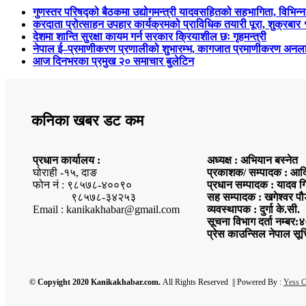
गुणस्तर परिषद्को बैठकमा उद्योगमन्त्री यादवसहितको सहभागिता, विभिन्न
करदाता प्रोत्साहन उपहार कार्यक्रमको प्राविधिक तयारी पूरा, शुक्
देशमा शान्ति सुरक्षा कायम गर्न सरकार क्रियाशील छः गृहमन्त्री
नेपाल ई–प्रमाणीकरण प्रणालीको शुभारम्भ, कागजात प्रमाणीकरण अनला
आज दिनभरका प्रमुख २० समाचार बुलेटिन
कनिका खबर डट कम
प्रधान कार्यालय :
अध्यक्ष : अभियान बस्नेत
घोराही -१५, दाङ
प्रकाशक/ सम्पादक : आदि
फोन नं : ९८५७८-४००९०
प्रधान सम्पादक : यादव ग
९८५७८-३४२५३
सह सम्पादक : खगेश्वर पौ
Email : kanikakhabar@gmail.com
व्यवस्थापक : दुर्गा के.सी.
सूचना विभाग दर्ता नम्ब
प्रेस काउन्सिल नेपाल सू
© Copyight 2020 Kanikakhabar.com.
All Rights Reserved || Powered By :
Yess 