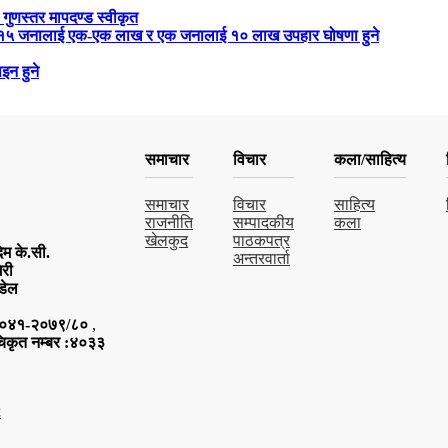
 गुणस्तर मापदण्ड स्वीकृत
रबार १५ जनालाई एक-एक लाख र एक जनालाई १० लाख उपहार घोषणा हुने
इन हुने
समाचार
विचार
कला/साहित्य
समाचार
विचार
साहित्य
राजनीति
सम्पादकीय
कला
खेलकुद
पाठकपत्र
म के.सी.
अन्तरवार्ता
िरी
डेल
र:४०४१-२०७९/८०
,
चिकृत नम्बर :४०३३
C