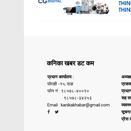
कनिका खबर डट कम
प्रधान कार्यालय :
अध्यक्
घोराही -१५, दाङ
प्रका
फोन नं : ९८५७८-४००९०
प्रधा
९८५७८-३४२५३
सह सम
Email : kanikakhabar@gmail.com
व्यवस्
सूचना
प्रेस