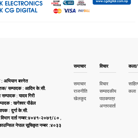
समाचार
विचार
कला/स
ष : अभियान बस्नेत
समाचार
विचार
साहित्
शक/ सम्पादक : आदिम के.सी.
राजनीति
सम्पादकीय
कला
न सम्पादक : यादव गिरी
खेलकुद
पाठकपत्र
्पादक : खगेश्वर पौडेल
अन्तरवार्ता
थापक : दुर्गा के.सी.
 विभाग दर्ता नम्बर:४०४१-२०७९/८०
,
 काउन्सिल नेपाल सूचिकृत नम्बर :४०३३