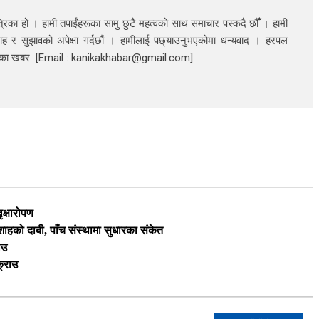
रिका हो । हामी तपाईंहरूका सामु छुटै महत्वको साथ समाचार पस्कदै छौँँ । हामी
ाह र सुझावको अपेक्षा गर्दछौं । हामीलाई पछ्याउनुभएकोमा धन्यवाद । हरपल
निका खबर [Email : kanikakhabar@gmail.com]
ृक्षारोपण
ी शाहको दाबी, पाँच संस्थामा सुधारका संकेत
ाउ
क्राउ