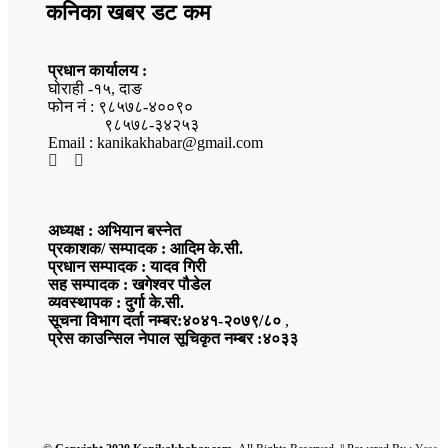
कनिका खबर डट कम
प्रधान कार्यालय :
घोराही -१५, दाङ
फोन नं : ९८५७८-४००९०
९८५७८-३४२५३
Email : kanikakhabar@gmail.com
अध्यक्ष : अभियान बस्नेत
प्रकाशक/ सम्पादक : आदिम के.सी.
प्रधान सम्पादक : यादव गिरी
सह सम्पादक : खगेश्वर पौडेल
व्यवस्थापक : दुर्गा के.सी.
सूचना विभाग दर्ता नम्बर:४०४१-२०७९/८०
,
प्रेस काउन्सिल नेपाल सूचिकृत नम्बर :४०३३