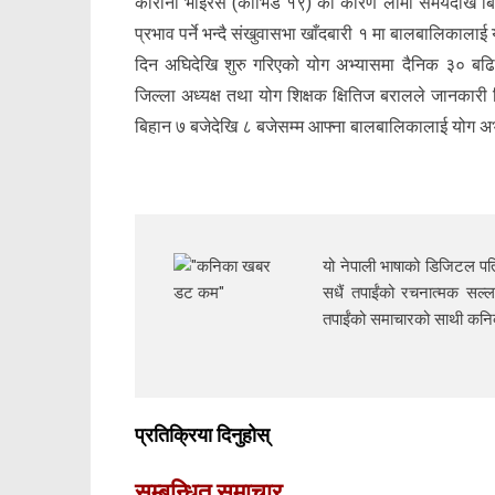
कोरोना भाईरस (कोभिड १९) का कारण लामो समयदेखि बिद्य
प्रभाव पर्ने भन्दै संखुवासभा खाँदबारी १ मा बालबालिकालाई य
दिन अघिदेखि शुरु गरिएको योग अभ्यासमा दैनिक ३० बढि
जिल्ला अध्यक्ष तथा योग शिक्षक क्षितिज बरालले जानकारी दि
बिहान ७ बजेदेखि ८ बजेसम्म आफ्ना बालबालिकालाई योग अ
यो नेपाली भाषाको डिजिटल पत्
सधैं तपाईंको रचनात्मक सल्ल
तपाईंको समाचारको साथी क
प्रतिक्रिया दिनुहोस्
सम्बन्धित समाचार