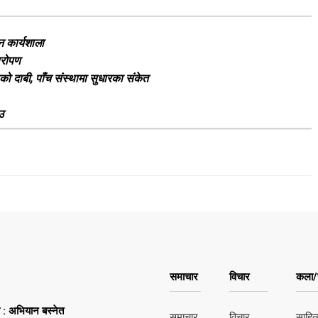
न कार्यशाला
षारोपण
हको दाबी, पाँच संस्थामा सुधारका संकेत
उ
समाचार
विचार
कला/स
ष : अभियान बस्नेत
समाचार
विचार
साहित्