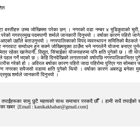
शित
बस्तीहरु उच्च जोखिममा परेका छन् । नगरको वडा नम्बर ४ मुडिकुवाको चुरी, व
मा परेको नगरप्रमुख पदमपाणी शर्माले जानकारी दिनुभयो । वर्षाका कारण पहिरो जा
अवस्था आएको उहाँले बताउनुभयो । नगरपालिकाको विपद व्यवस्थापन समितिको बैठकले
 नगरवाट सम्वोधन हुन सक्ने जोखिमयुक्त ठाउँमा भने नगरलेनै योजना बनाएर पुर्न
र रहेका खानेपानी, विद्युत, सिंचाईका योजनाहरुमा पनि क्षति पुगेको छ । ती योजन
पहल गर्ने भएको छ । केहि दिनदेखिको लगातारको वर्षापछि नगरपालिकाभित्र पुग
फारीस गरेको हो । अविरल बर्षाका कारण पहिरो जादा पहिरोमा पुरिएर गत सोमबार 
ण नगरका सवैजसो वडामा क्षति पुगेको थियो । वर्षाका कारण अबरुद्ध बनेका मुख
रमुख शर्माले जानकारी दिनुभयो ।
पाईंहरूका सामु छुटै महत्वको साथ समाचार पस्कदै छौँँ । हामी सधैं तपाईंको र
निका खबर [Email : kanikakhabar@gmail.com]