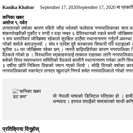
Kanika Khabar
September 17, 2020
September 17, 2020
मा प्रका
कनिका खबर
असोज १, पर्वत
लगातारको वर्षाका कारण पहिरो जाँदा पर्वतको फलेवास नगरपालिकाका सात वटा 
शंकरपोखरीकोे पुर्कोट र रुग्दी र वडा नम्बर ६ देविस्थानको राहले बस्ती जोखिम
१ सय घरपरिवार जोखिममा रहेकाले सुरक्षित ठाएँमाा स्थानान्तरण गर्नुपर्ने 
गरेको शर्माले बताउनुभयो । संघ र प्रदेश दुवै सरकारमा सिफारी गरि पठाइएको र
चुरीमा २० घर जोखिममा रहेका छन् । त्यस्तै बाढिपहिरोका कारण नगरपालिका भित्
वैठकले गरेको छ । विस्थापित भएकाहरुलाई तत्काल राहतका लागि नगरपालिकाले 
बसेको विपद व्यवस्थापन समितिको वैठकले बस्तीनै स्थानान्तरण गर्नका लागि सि
३ वर्षीया छोरि निकिता विकको ज्यान गएको थियो । सोहि दिनको वर्षाका कार
नगरपालिकाको स्काभेटर लगाएर खुलाउने निणर्य समेत नगरपालिकाले गरेको नगरप्
यो नेपाली भाषाको डिजिटल पत्रिका हो । हामी त
धन्यवाद । हरपल तपाईंको समाचारको साथी क
प्रतिक्रिया दिनुहोस्