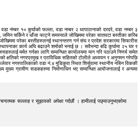
डा नंम्बर १० कुर्घाको फल्ला, वडा नम्बर २ थापाठानाको दरदरे, वडा नम्बर ३
ने, जमिन चर्किने र धाँजा फाट्ने समस्याले जोखिममा परेका सातवटा बस्तीका करिब
 जोखिममा परेका बस्तीहरुलनई स्थानन्तरण गर्न संघ र प्रदेश सरकारमा सिफारीस
स्थापनाका कार्य अघि बढाउने शर्माको भनाई छ । सवैभन्दा बढि कुर्घामा २५ घर र
ाहरुलाई मर्मत गर्नका लागि सम्वन्धित कार्यालयमा माग गरि पठाउने निणर्य समेत
ेको क्षतिको नगरप्रमुख र प्राविधिक सहितको टोलीले अध्ययन र अनुगमन गरेपछि
फलेवार नगरपालिकाको वडा नं.४ मुडिकुवा स्थित शिर्सुवामा स्थानीय नबिन विककी
्य मुख्य ग्रामीण सडकहरुमा निर्माणाधिन भए सम्वन्धित आयोजनालाई र अन्यमा
चनात्मक सल्लाह र सुझावको अपेक्षा गर्दछौं । हामीलाई पछ्याउनुभएकोमा