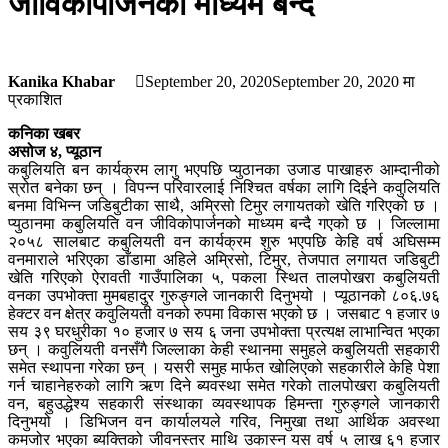
जीविकोपार्जनको माध्यम बन्दै
Kanika Khabar
September 20, 2020
September 20, 2020
मा
प्रकाशित
कनिका खबर
असोज ४, प्यूठान
कबुलियति बन कार्यक्रम लागु भएपछि प्युठानका उजाड पाखाहरु आम्दानीको
स्रोत बनेका छन् । विपन्न परिवारलाई निश्चित वर्षका लागि दिईने कवुलियति
बनमा विभिन्न जडिबुटीका साथै, अम्रिसो टिमुर लगायतको खेति गरिएको छ ।
प्युठानमा कबुलियति वन जीविकोपार्जनको माध्यम बन्दै गएको छ । जिल्लामा
२०५८ सालबाट कबुलियती वन कार्यक्रम शुरु भएपछि केहि वर्ष अघिसम्म
वनमाराले भरिएका डाँडामा अहिले अम्रिसो, टिमुर, तेजपात लगायत जडिबुटी
खेति गरिएको ऐरावती गाउँपालिका ५, पकला स्थित तालपोखरा कबुलियती
वनका उपभोक्ता मुमबहादुर गुरुङ्गले जानकारी दिनुभयो । प्यूठानको ८०६.७६
हेक्टर वन क्षेत्र कवुलियती वनको रुपमा विकास भएको छ । जसबाट १ हजार ७
सय ३९ घरधुरीका १० हजार ७ सय ६ जना उपभोक्ता प्रत्यक्ष लाभान्वित भएका
छन् । कवुलियती वनसँगै जिल्लाका केही स्थानमा समुहले कबुलियती सहकारी
समेत स्थापना गरेका छन् । यसरी समुह मार्फत खोलिएको सहकारीले केहि पेशा
गर्न चाहानेहरुको लागि ऋण दिने ब्यवस्था समेत गरेको तालपोखरा कबुलियती
वन, बहुउद्धेश्य सहकारी संस्थाका व्यवस्थापक हिमन्ता गुरुङ्गले जानकारी
दिनुभयो । डिभिजन वन कार्यालयले गरिव, निमुखा तथा आर्थिक अवस्था
कमजोर भएका ब्यक्तिको जीवनस्तर माथि उकास्न यस वर्ष ५ लाख ६१ हजार