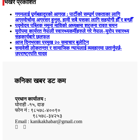
भर्खरै प्रकाशित
गगनलाई पूर्णबहादुरको आग्रह : पार्टीको सम्पूर्ण एकताका लागि
अग्रमोर्चामा अग्रसर हुनुस, हामी सबै यसका लागि सहयोगी हौँ र बन्छौँ
पद्मोदय पब्लिक नमुना माविको अध्यक्षमा श्रृजना रावत चयन
युरोपमा कार्यरत नेपाली स्वास्थ्यकर्मीहरुले गरे नेपाल–युरोप स्वास्थ्य
सहकार्यबारे छलफल
आज दिनभरका प्रमुख २० समाचार बुलेटिन
समावेशी लोकतन्त्र र सामाजिक न्यायलाई व्यवहारमा उतार्नुपर्छ-
उपराष्ट्रपति यादव
कनिका खबर डट कम
प्रधान कार्यालय :
घोराही -१५, दाङ
फोन नं : ९८५७८-४००९०
९८५७८-३४२५३
Email : kanikakhabar@gmail.com