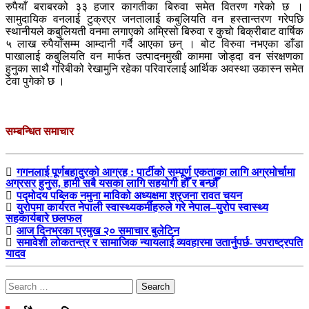
रुपैयाँ बराबरको ३३ हजार कागतीका बिरुवा समेत वितरण गरेको छ ।
सामुदायिक वनलाई टुक्रएर जनतालाई कबुलियति वन हस्तान्तरण गरेपछि
स्थानीयले कबुलियती वनमा लगाएको अम्रिसो बिरुवा र कुचो बिक्रीबाट वार्षिक
५ लाख रुपैयाँसम्म आम्दानी गर्दै आएका छन् । बोट विरुवा नभएका डाँडा
पाखालाई कबुलियति वन मार्फत उत्पादनमुखी काममा जोड्दा वन संरक्षणका
हुनुका साथै गरिबीको रेखामुनि रहेका परिवारलाई आर्थिक अवस्था उकास्न समेत
टेवा पुगेको छ ।
सम्बन्धित समाचार
गगनलाई पूर्णबहादुरको आग्रह : पार्टीको सम्पूर्ण एकताका लागि अग्रमोर्चामा
अग्रसर हुनुस, हामी सबै यसका लागि सहयोगी हौँ र बन्छौँ
पद्मोदय पब्लिक नमुना माविको अध्यक्षमा श्रृजना रावत चयन
युरोपमा कार्यरत नेपाली स्वास्थ्यकर्मीहरुले गरे नेपाल–युरोप स्वास्थ्य
सहकार्यबारे छलफल
आज दिनभरका प्रमुख २० समाचार बुलेटिन
समावेशी लोकतन्त्र र सामाजिक न्यायलाई व्यवहारमा उतार्नुपर्छ- उपराष्ट्रपति
यादव
Search
for: