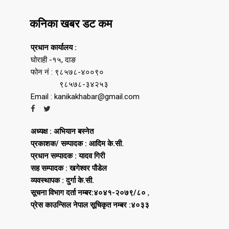
कनिका खबर डट कम
प्रधान कार्यालय :
घोराही -१५, दाङ
फोन नं : ९८५७८-४००९०
९८५७८-३४२५३
Email : kanikakhabar@gmail.com
अध्यक्ष : अभियान बस्नेत
प्रकाशक/ सम्पादक : आदिम के.सी.
प्रधान सम्पादक : यादव गिरी
सह सम्पादक : खगेश्वर पौडेल
व्यवस्थापक : दुर्गा के.सी.
सूचना विभाग दर्ता नम्बर:४०४१-२०७९/८०
,
प्रेस काउन्सिल नेपाल सूचिकृत नम्बर :४०३३