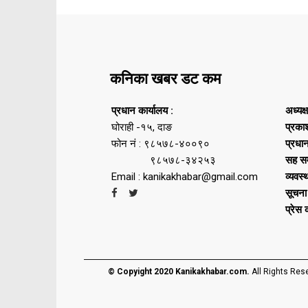
कनिका खबर डट कम
प्रधान कार्यालय :
अध्यक्
घोराही -१५, दाङ
प्रका
फोन नं : ९८५७८-४००९०
प्रधा
९८५७८-३४२५३
सह सम
Email : kanikakhabar@gmail.com
व्यवस्
सूचना
प्रेस
© Copyight 2020 Kanikakhabar.com.
All Rights Res