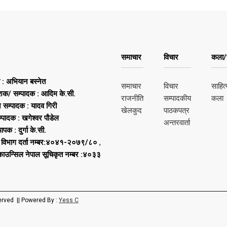
समाचार
विचार
कला/स
ष : अभियान बस्नेत
समाचार
विचार
साहित्
शक/ सम्पादक : आदिम के.सी.
राजनीति
सम्पादकीय
कला
न सम्पादक : यादव गिरी
खेलकुद
पाठकपत्र
्पादक : खगेश्वर पौडेल
अन्तरवार्ता
थापक : दुर्गा के.सी.
 विभाग दर्ता नम्बर:४०४१-२०७९/८०
,
 काउन्सिल नेपाल सूचिकृत नम्बर :४०३३
erved || Powered By :
Yess C