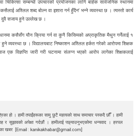
ञान वा चिकित्सा सम्बन्धी उपचारको प्रयोजनका लागि बाहेक सार्वजनिक स्थानमा
ैलाई अश्लिल शब्द बोल्न वा इशारा गर्न हुँदैन’ भन्ने व्यवस्था छ । त्यस्तो कार्य
ा दुवै सजाय हुने उल्लेख छ ।
स्थानमा कसैसँग यौन क्रिया गर्न वा कुनै किसिमको अप्राकृतिक मैथुन गर्नेलाई १
ाय हुने व्यवस्था छ । विद्यालयबाट निष्काशन अश्लिल हर्कत गरेको आरोपमा शिक्षक
 आज एक विज्ञप्ति जारी गरी घटनामा संलग्न भएको आरोप लागेका शिक्षकलाई
रिका हो । हामी तपाईंहरूका सामु छुटै महत्वको साथ समाचार पस्कदै छौँँ । हामी
ाह र सुझावको अपेक्षा गर्दछौं । हामीलाई पछ्याउनुभएकोमा धन्यवाद । हरपल
निका खबर [Email : kanikakhabar@gmail.com]