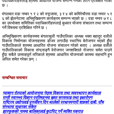
पदाधिकारीहरुलाई श्रममा आधारित योजना सम्पन्न गर्नका लागि प्रशिक्षत गरेको
छ ।
मंगलबार वडा नम्बर १ र २ को रुरुूजामा, ३ र ४ को कमिरेचौरमा वडा नम्वर ५ र
६ को झेलनेटामा अभिमुखिकरण कार्यक्रम सम्पन्न भएको छ । वडा नम्वर ७ र ८
का उपभोक्ता समितिका पदाधिकारीहरुलाई बुधवार योजना संचालन तथा सम्पन्न
गर्ने विषयमा प्रशिक्षित गरिने छ ।
अभिमुखिकरण कार्यक्रममा बंगलाचुली गाउँपालिका अध्यक्ष भक्त बहादुर वलीले
विकास निर्माणका योजनाहरुमा डोजर लगाउँदा स्थानिय बेरोजगार भएको हुँदा
गाउँपालिकाले श्रममा आधारित योजना संचालन गरेको बताए । अध्यक्ष वलीले
गाउँपालिकाको विकास संग(सङ्गै वेरोजगार जनशक्तिले रोजगार समेत पाउने
हुँदा सबैले उत्साहपूर्ण तरिकाले श्रममा आधारित योजनाको काममा सहभागि हुन
अपिल समेत गरेका छन् ।
सम्बन्धित समाचार
प्याब्सन रोल्पाको आयोजनामा नेतृत्व विकास तथा व्यवस्थापन कार्यशाला
राप्ती स्वास्थ्य विज्ञान प्रतिष्ठानमा बृहत सरसफाइ तथा वृक्षारोपण
राष्ट्रिय उद्योगलाई पुनर्जीवन दिन थालेको प्रधानमन्त्री शाहको दाबी, पाँच
संस्थामा सुधारका संकेत
झारफुकको नाममा बालिकालाई कुटपिट गर्ने व्यक्ति पक्राउ