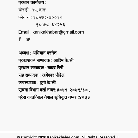
प्रधान कार्यालय :
घोराही -१५, दाङ
फोन नं : ९८५७८-४००९०
९८५७८-३४२५३
Email : kanikakhabar@gmail.com
अध्यक्ष : अभियान बस्नेत
प्रकाशक/ सम्पादक : आदिम के.सी.
प्रधान सम्पादक : यादव गिरी
सह सम्पादक : खगेश्वर पौडेल
व्यवस्थापक : दुर्गा के.सी.
सूचना विभाग दर्ता नम्बर:४०४१-२०७९/८०
,
प्रेस काउन्सिल नेपाल सूचिकृत नम्बर :४०३३
© Copyight 2020 Kanikakhabar.com.
All Rights Reserved ||