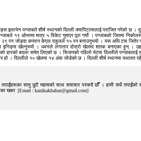
स इलाभेन पन्जाबले शीर्ष स्थानको दिल्ली क्यापिटल्सलाई पराजित गरेको छ । द
य पन्जाबले १९ ओभरमा मात्र ५ विकेट गुमाएर पूरा गर्यो । पन्जाबको जितमा निकोल
े २९ रन जोड्दा कप्तान केएल राहुलले १५ रन बनाउनुभयो । यस अघि टस जितेर प
निङ्स खेल्नुभयो । धवनले लगातार दोस्रो खेलमा शतक बनाएका हुन् । उहाँ
होरेको हारको बदला समेत लिएको छ । सिजनको पहिलो भेटमा दिल्लीले पन्जाबला
हार हो । दिल्लीले १० खेलमा १४ अंक जोडेको छ । दिल्ली शीर्ष स्थानमा यथावत र
पाईंहरूका सामु छुटै महत्वको साथ समाचार पस्कदै छौँँ । हामी सधैं तपाईंको र
निका खबर [Email : kanikakhabar@gmail.com]