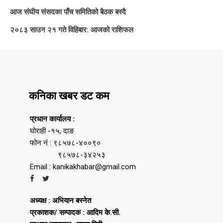
आज संघीय संसदका पाँच समितिको बैठक बस्दै
२०८३ साउन २१ गते विहिबार: आजको राशिफल
कनिका खबर डट कम
प्रधान कार्यालय :
घोराही -१५, दाङ
फोन नं : ९८५७८-४००९०
९८५७८-३४२५३
Email : kanikakhabar@gmail.com
अध्यक्ष : अभियान बस्नेत
प्रकाशक/ सम्पादक : आदिम के.सी.