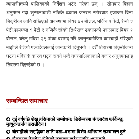
व्यापारीहरूले पालिकाको निर्देशन अटेर गरेका छन् । सोमबार बिहान
अनुगमन गर्दा सुन्तलाबाडी नजिकै ढकाल जनरल स्टोरबाट इजाजत बिना
बिक्रीका लागि राखिएको अवस्थामा बियर ४५ बोत्तल, भर्जिन २ पेटी, रेन्बो २
पेटी,डायमण्ड १ पेटी र नजिकै रहेको तिर्थराज ढकालको पसलबाट बियर ९
बोत्तल, घरेलु मदिरा २९ पोका बरामद गरि कानुनबमोजिम कारबाही गरिएको
माझीले रेडियो पञ्चदेवललाई जानकारी दिनुभयो । दशैँ तिहारमा बिकृतीजन्य
घटना मदिराकै कारण घट्न सक्ने भन्दै नगरपालिकाकाले बजार अनुगमनलाइ
तिव्रता दिइरहेको छ ।
सम्बन्धित समाचार
दुई वर्षपछि शेख हसिनाको सम्बोधन: डिसेम्बरमा बंगलादेश फर्किन्छु,
मृत्युदण्डसँग डराउँदिन !
घोराहीको समृद्धिका लागि वडा–वडामा विशेष अभियान सञ्चालन हुने
रौतहटमा पेट्रोल बोकेको ट्यांकर दुर्घटनापछि आगलागी