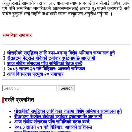
अनुहारलाई सामाजिक सञ्जाल लगायतमा व्यापक बनाउँदा कसैलाई क्षणिक लाभ
पुगे पनि सम्बन्धित नागरिकको आत्मसम्मानलाई आघात पु¥याउने कुराप्रति सबै
सचेत हुनुपर्ने भन्दै उहाँले जथाभावी खाना नखुवाउन अनुरोध गर्नुभयो ।
सम्बन्धित समाचार
घोराहीको समृद्धिका लागि वडा–वडामा विशेष अभियान सञ्चालन हुने
रौतहटमा पेट्रोल बोकेको ट्यांकर दुर्घटनापछि आगलागी
आज संघीय संसदका पाँच समितिको बैठक बस्दै
२०८३ साउन २१ गते विहिबार: आजको राशिफल
आज दिनभरका प्रमुख २० समाचार
Search
for:
भर्खरै प्रकाशित
घोराहीको समृद्धिका लागि वडा–वडामा विशेष अभियान सञ्चालन हुने
रौतहटमा पेट्रोल बोकेको ट्यांकर दुर्घटनापछि आगलागी
आज संघीय संसदका पाँच समितिको बैठक बस्दै
२०८३ साउन २१ गते विहिबार: आजको राशिफल