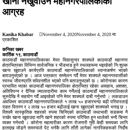
खाना नखुवाउन महानगरपालिकाको
आग्रह
Kanika Khabar
November 4, 2020
November 4, 2020
मा
प्रकाशित
कनिका खबर
कार्तिक १९, काठमाडौं
काठमाडौं महानगरपालिकाका मेयर विद्यासुन्दर शाक्यले काठमाडौं महानगर
क्षेत्रभित्रका विभिन्न सार्वजनिक र भीडभाड हुने स्थलहरूमा भइरहेको निःशुल्क
खाना खुवाउने कार्यप्रति काठमाडौं महानगरपालिकाको ध्यानाकर्षण भएको
बताउनुभएको छ । आज पत्रकार सम्मेलन गर्दै मेयर शाक्यले महानगरवासीको
स्वस्थ जीवनप्रति संवेदनशील भएको पनि बताउनुभएको छ । कोरोनाका कारण
प्रभावित भएका काठमाडौं महानगरपालिका क्षेत्रभित्र रहेका असहाय, अशक्त,
अतिविपन्न र दैनिक ज्यालादारीमा काम गर्नेलाई काठमाडौं महानगरपालिकाले
सुरुदेखि नै सहयोग गर्दै आइरहेको पनि मेयर शाक्यले दाबी गर्नुभयो । लकडाउन
अवधिभर काठमाडौं महानगरपालिकाले १ लाख ५० हजारभन्दा बढी परिवारलाई
राहत वितरण र २ लाख ५० हजार बढीलाई खाना खुवाएको शाक्यको भनाइ छ ।
विश्वमै सास्कृतिक शहरको रुपमा चिनिएको काठमाडौं जथाभावी सडकमा नै
राखेर खाना खुवाउदा मागि खाने शहरको रुपमा परिचित हुन थालेको भन्दै चिन्ता
व्यक्त गर्नभयो । कोरोना महामारीका कारण रोजगारी गुमी केही समयका लागि
हातमुख जोड्ने समस्याले पेट भर्नकै लागि ताँती लागेका नागरिकहरूको निर्दोष