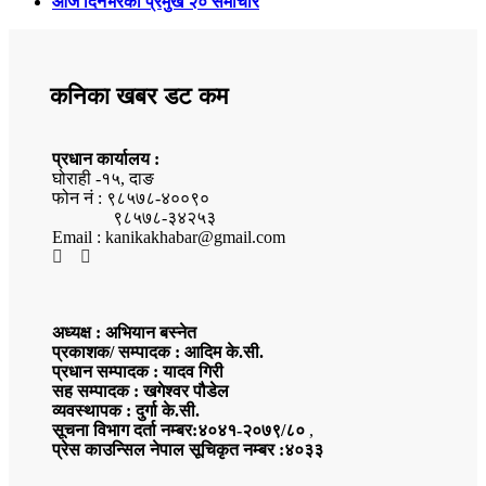
आज दिनभरका प्रमुख २० समाचार
कनिका खबर डट कम
प्रधान कार्यालय :
घोराही -१५, दाङ
फोन नं : ९८५७८-४००९०
९८५७८-३४२५३
Email : kanikakhabar@gmail.com
अध्यक्ष : अभियान बस्नेत
प्रकाशक/ सम्पादक : आदिम के.सी.
प्रधान सम्पादक : यादव गिरी
सह सम्पादक : खगेश्वर पौडेल
व्यवस्थापक : दुर्गा के.सी.
सूचना विभाग दर्ता नम्बर:४०४१-२०७९/८०
,
प्रेस काउन्सिल नेपाल सूचिकृत नम्बर :४०३३