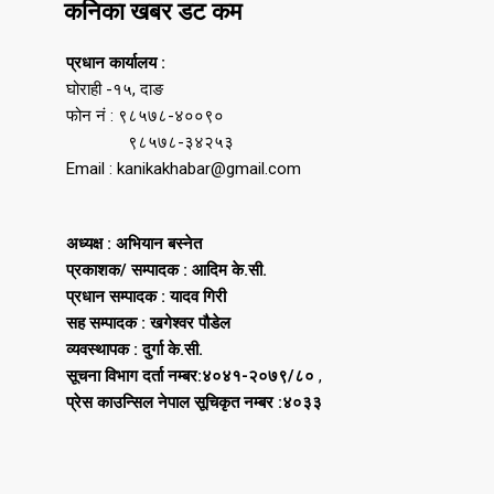
कनिका खबर डट कम
प्रधान कार्यालय :
घोराही -१५, दाङ
फोन नं : ९८५७८-४००९०
९८५७८-३४२५३
Email : kanikakhabar@gmail.com
अध्यक्ष : अभियान बस्नेत
प्रकाशक/ सम्पादक : आदिम के.सी.
प्रधान सम्पादक : यादव गिरी
सह सम्पादक : खगेश्वर पौडेल
व्यवस्थापक : दुर्गा के.सी.
सूचना विभाग दर्ता नम्बर:४०४१-२०७९/८०
,
प्रेस काउन्सिल नेपाल सूचिकृत नम्बर :४०३३