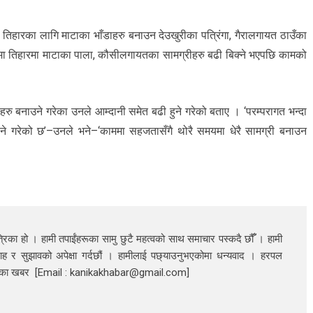
र्व तिहारका लागि माटाका भाँडाहरु बनाउन देउखुरीका पत्रिंगा, गैरालगायत ठाउँका
ा तिहारमा माटाका पाला, कौसीलगायतका सामग्रीहरु बढी बिक्ने भएपछि कामको
रु बनाउने गरेका उनले आम्दानी समेत बढी हुने गरेको बताए । ‘परम्परागत भन्दा
ढ्ने गरेको छ’–उनले भने–‘काममा सहजतासँगै थोरै समयमा धेरै सामग्री बनाउन
रिका हो । हामी तपाईंहरूका सामु छुटै महत्वको साथ समाचार पस्कदै छौँँ । हामी
ाह र सुझावको अपेक्षा गर्दछौं । हामीलाई पछ्याउनुभएकोमा धन्यवाद । हरपल
निका खबर [Email : kanikakhabar@gmail.com]