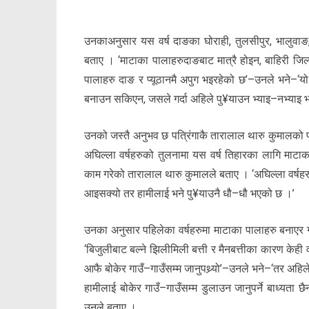
उनकाअनुसार यस वर्ष दाङका घोराही, तुलसीपुर, भालुवाङ
बताए । ‘माटाका पालाहरुदाङबाट मात्रै होइन, बाहिरी जि
पालाहरु दाङ र प्यूठानमै अपुग भइरहेको छ’–उनले भने–‘यो 
बनाउन सकिएन, जसले गर्दा अहिले पु¥याउन भ्याइ–नभ्याइ 
उनको जस्तै अनुभव छ पत्रिंगाकै तारालाल थारु कुमालको 
अघिल्ला वर्षहरुको तुलनामा यस वर्ष तिहारका लागि माटाक
काम गरेको तारालाल थारु कुमालले बताए । ‘अघिल्ला वर्षह
आइसक्यो तर हामीलाई भने पु¥याउनै धौ–धौ भएको छ ।’
उनका अनुसार पहिलेका वर्षहरुमा माटाका पालाहरु बनाएर गाउँ
‘बिजुलीबाट बल्ने झिलीमिली बत्ती र मैनबत्तीका कारण केही व
आफै बोकेर गाउँ–गाउँसम्म जानुपथ्र्यो’–उनले भने–‘तर अह
हामीलाई बोकेर गाउँ–गाउँसम्म डुलाउन जानुपर्ने बाध्यत
उनले बताए ।