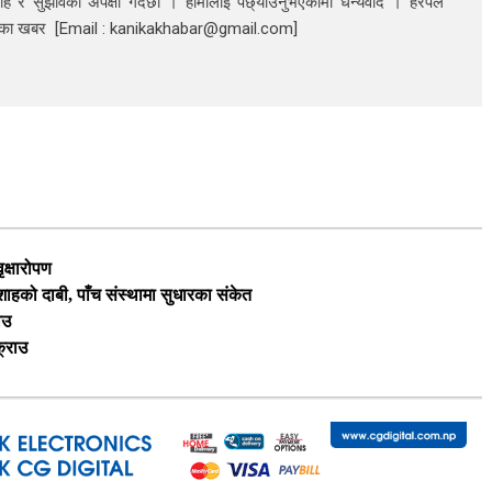
ाह र सुझावको अपेक्षा गर्दछौं । हामीलाई पछ्याउनुभएकोमा धन्यवाद । हरपल
निका खबर [Email : kanikakhabar@gmail.com]
ृक्षारोपण
ी शाहको दाबी, पाँच संस्थामा सुधारका संकेत
ाउ
क्राउ