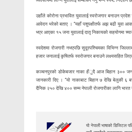
व्यवसायमा लाग्ने युवालाई सम्बोधन गर्नु भन्ने स्पष्ट निर्देशन 
उहाँले कोरोना प्रभावित युवालाई स्वरोजगार बनाउन प्रदेश
आवेदन भरेको बताए । “यहाँ पशुपक्षीतर्फ अझ बढी युवा आ
भएर आएका १५ जना युवालाई दातृ निकायको सहयोगमा च्याउ
स्वदेशमा रोजगारी नभएपछि सुदूरपश्चिमका विभिन्न जिल्
हजार जनालाई कृषितर्फ स्वरोजगार बनाउने लक्ष्यसहित ल
कञ्चनपुरको डोकेबजार नाका हँुदै आज बिहान ३०० जना 
जानकारी दिए । “यो नाकाबाट बिहान ७ देखि बेलुकी ६ 
दैनिक २५० देखि ४०० सम्म नेपाली रोजगारीका लागि भारत
यो नेपाली भाषाको डिजिटल पत्