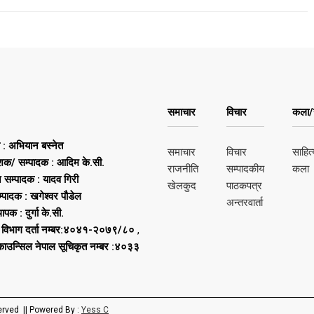
समाचार
विचार
कला/स
ष : अभियान बस्नेत
समाचार
विचार
साहित्
शक/ सम्पादक : आदिम के.सी.
राजनीति
सम्पादकीय
कला
न सम्पादक : यादव गिरी
खेलकुद
पाठकपत्र
्पादक : खगेश्वर पौडेल
अन्तरवार्ता
थापक : दुर्गा के.सी.
 विभाग दर्ता नम्बर:४०४१-२०७९/८०
,
 काउन्सिल नेपाल सूचिकृत नम्बर :४०३३
erved || Powered By :
Yess C