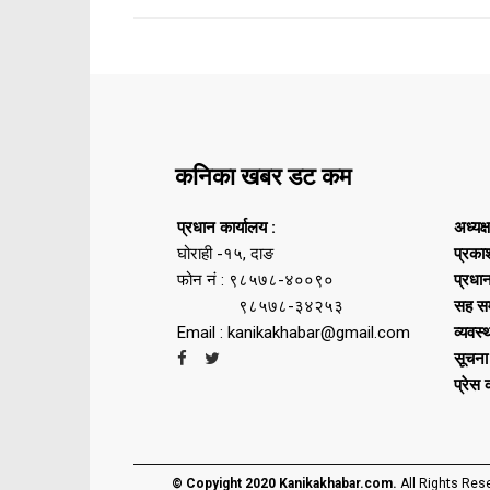
कनिका खबर डट कम
प्रधान कार्यालय :
अध्यक्
घोराही -१५, दाङ
प्रका
फोन नं : ९८५७८-४००९०
प्रधा
९८५७८-३४२५३
सह सम
Email : kanikakhabar@gmail.com
व्यवस्
सूचना
प्रेस
© Copyight 2020 Kanikakhabar.com.
All Rights Res