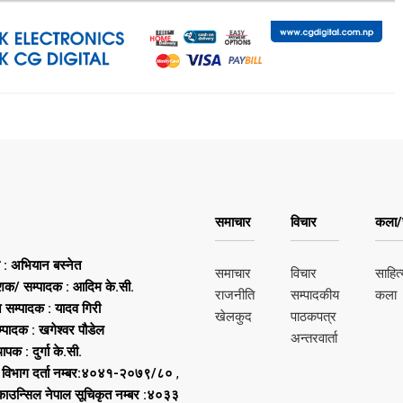
समाचार
विचार
कला/स
ष : अभियान बस्नेत
समाचार
विचार
साहित्
शक/ सम्पादक : आदिम के.सी.
राजनीति
सम्पादकीय
कला
न सम्पादक : यादव गिरी
खेलकुद
पाठकपत्र
्पादक : खगेश्वर पौडेल
अन्तरवार्ता
थापक : दुर्गा के.सी.
 विभाग दर्ता नम्बर:४०४१-२०७९/८०
,
 काउन्सिल नेपाल सूचिकृत नम्बर :४०३३