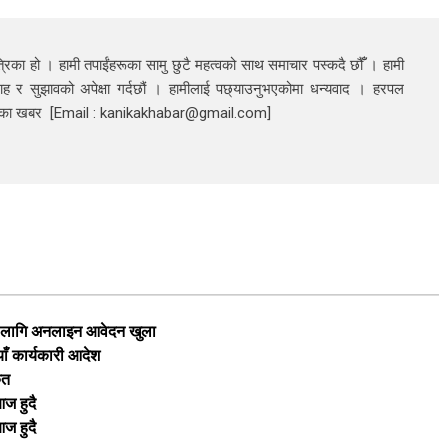
रिका हो । हामी तपाईंहरूका सामु छुटै महत्वको साथ समाचार पस्कदै छौँँ । हामी
ाह र सुझावको अपेक्षा गर्दछौं । हामीलाई पछ्याउनुभएकोमा धन्यवाद । हरपल
निका खबर [Email : kanikakhabar@gmail.com]
का लागि अनलाइन आवेदन खुला
याँ कार्यकारी आदेश
ृत
ज हुदै
ज हुदै