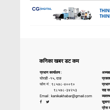
कनिका खबर डट कम
प्रधान कार्यालय :
अध्यक्
घोराही -१५, दाङ
प्रका
फोन नं : ९८५७८-४००९०
प्रधा
९८५७८-३४२५३
सह सम
Email : kanikakhabar@gmail.com
व्यवस्
सूचना
प्रेस