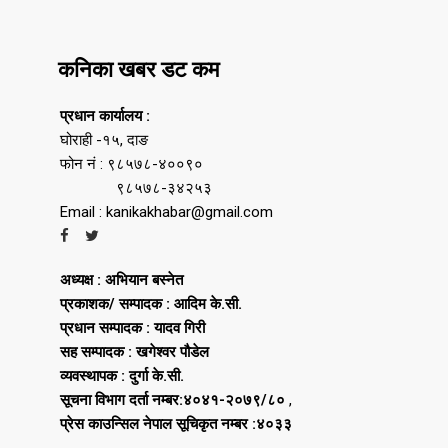
कनिका खबर डट कम
प्रधान कार्यालय :
घोराही -१५, दाङ
फोन नं : ९८५७८-४००९०
९८५७८-३४२५३
Email : kanikakhabar@gmail.com
अध्यक्ष : अभियान बस्नेत
प्रकाशक/ सम्पादक : आदिम के.सी.
प्रधान सम्पादक : यादव गिरी
सह सम्पादक : खगेश्वर पौडेल
व्यवस्थापक : दुर्गा के.सी.
सूचना विभाग दर्ता नम्बर:४०४१-२०७९/८०
,
प्रेस काउन्सिल नेपाल सूचिकृत नम्बर :४०३३