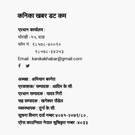
कनिका खबर डट कम
प्रधान कार्यालय :
घोराही -१५, दाङ
फोन नं : ९८५७८-४००९०
९८५७८-३४२५३
Email : kanikakhabar@gmail.com
अध्यक्ष : अभियान बस्नेत
प्रकाशक/ सम्पादक : आदिम के.सी.
प्रधान सम्पादक : यादव गिरी
सह सम्पादक : खगेश्वर पौडेल
व्यवस्थापक : दुर्गा के.सी.
सूचना विभाग दर्ता नम्बर:४०४१-२०७९/८०
,
प्रेस काउन्सिल नेपाल सूचिकृत नम्बर :४०३३