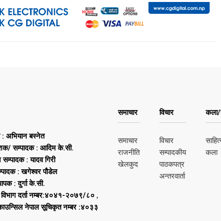
समाचार
विचार
कला/स
ष : अभियान बस्नेत
समाचार
विचार
साहित्
शक/ सम्पादक : आदिम के.सी.
राजनीति
सम्पादकीय
कला
न सम्पादक : यादव गिरी
खेलकुद
पाठकपत्र
्पादक : खगेश्वर पौडेल
अन्तरवार्ता
थापक : दुर्गा के.सी.
 विभाग दर्ता नम्बर:४०४१-२०७९/८०
,
 काउन्सिल नेपाल सूचिकृत नम्बर :४०३३