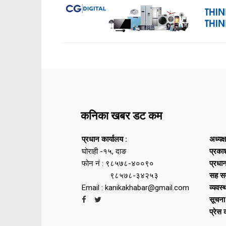
कनिका खबर डट कम
प्रधान कार्यालय :
अध्यक्
घोराही -१५, दाङ
प्रका
फोन नं : ९८५७८-४००९०
प्रधा
९८५७८-३४२५३
सह सम
Email : kanikakhabar@gmail.com
व्यवस्
सूचना
प्रेस