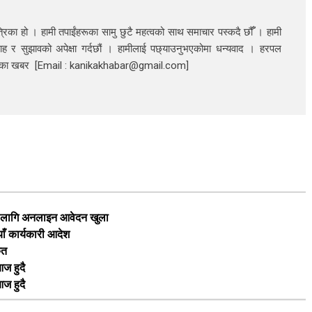
रिका हो । हामी तपाईंहरूका सामु छुटै महत्वको साथ समाचार पस्कदै छौँँ । हामी
ाह र सुझावको अपेक्षा गर्दछौं । हामीलाई पछ्याउनुभएकोमा धन्यवाद । हरपल
निका खबर [Email : kanikakhabar@gmail.com]
का लागि अनलाइन आवेदन खुला
याँ कार्यकारी आदेश
ृत
ज हुदै
ज हुदै