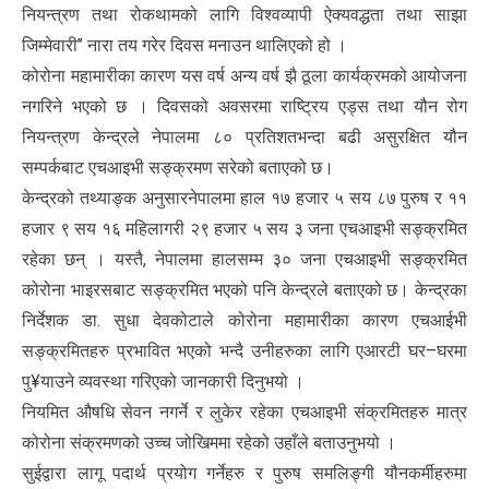
नियन्त्रण तथा रोकथामको लागि विश्वव्यापी ऐक्यवद्धता तथा साझा
जिम्मेवारी’’ नारा तय गरेर दिवस मनाउन थालिएको हो ।
कोरोना महामारीका कारण यस वर्ष अन्य वर्ष झै ठूला कार्यक्रमको आयोजना
नगरिने भएको छ । दिवसको अवसरमा राष्ट्रिय एड्स तथा यौन रोग
नियन्त्रण केन्द्रले नेपालमा ८० प्रतिशतभन्दा बढी असुरक्षित यौन
सम्पर्कबाट एचआइभी सङ्क्रमण सरेको बताएको छ।
केन्द्रको तथ्याङ्क अनुसारनेपालमा हाल १७ हजार ५ सय ८७ पुरुष र ११
हजार ९ सय १६ महिलागरी २९ हजार ५ सय ३ जना एचआइभी सङ्क्रमित
रहेका छन् । यस्तै, नेपालमा हालसम्म ३० जना एचआइभी सङ्क्रमित
कोरोना भाइरसबाट सङ्क्रमित भएको पनि केन्द्रले बताएको छ। केन्द्रका
निर्देशक डा. सुधा देवकोटाले कोरोना महामारीका कारण एचआईभी
सङ्क्रमितहरु प्रभावित भएको भन्दै उनीहरुका लागि एआरटी घर–घरमा
पु¥याउने व्यवस्था गरिएको जानकारी दिनुभयो ।
नियमित औषधि सेवन नगर्ने र लुकेर रहेका एचआइभी संक्रमितहरु मात्र
कोरोना संक्रमणको उच्च जोखिममा रहेको उहाँले बताउनुभयो ।
सुईद्वारा लागू पदार्थ प्रयोग गर्नेहरु र पुरुष समलिङ्गी यौनकर्मीहरुमा