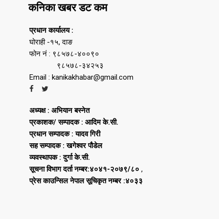
कनिका खबर डट कम
प्रधान कार्यालय :
घोराही -१५, दाङ
फोन नं : ९८५७८-४००९०
९८५७८-३४२५३
Email : kanikakhabar@gmail.com
अध्यक्ष : अभियान बस्नेत
प्रकाशक/ सम्पादक : आदिम के.सी.
प्रधान सम्पादक : यादव गिरी
सह सम्पादक : खगेश्वर पौडेल
व्यवस्थापक : दुर्गा के.सी.
सूचना विभाग दर्ता नम्बर:४०४१-२०७९/८०
,
प्रेस काउन्सिल नेपाल सूचिकृत नम्बर :४०३३