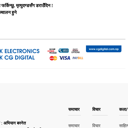
र्किन्छु, मृत्युदण्डसँग डराउँदिन !
्चालन हुने
समाचार
विचार
कला/स
ष : अभियान बस्नेत
समाचार
विचार
साहित्