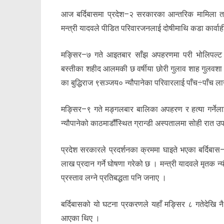
आज बर्दिबासमा प्रदेश–२ सरकारका आन्तरिक मामिला तथा 
मन्त्री यादवले पीडित परिवारजनलाई दोषीमाथि कडा कार्वाही
मङ्सिर–७ गते आइतबार साँझ अपहरणमा परी भोलिपल्ट म
बस्तीका शहीद आलमकी छ वर्षीया छोरी गुलाव शाह गुलवशा ख
का बुद्धिराज ९सञ्जय० न्यौपानेका परिवारलाई पाँच÷पाँच ला
मङ्सिर–९ गते मङ्गलबार बालिका अपहरण र हत्या गर्नेलाई 
न्यौपानेको काठमाडौँस्थित ग्रान्डी अस्पतालमा सोही रात उ
प्रदेश सरकारले प्रदर्शनका क्रममा घाइते भएका बर्द
लाख प्रदान गर्ने घोषणा गरेको छ । मन्त्री यादवले मृतक 
प्रस्ताव लग्ने प्रतिबद्धता पनि जनाए ।
बर्दिबासको यो घटना प्रकरणले यहाँ मङ्सिर ८ गतेदेखि नै चर
आएका थिए ।