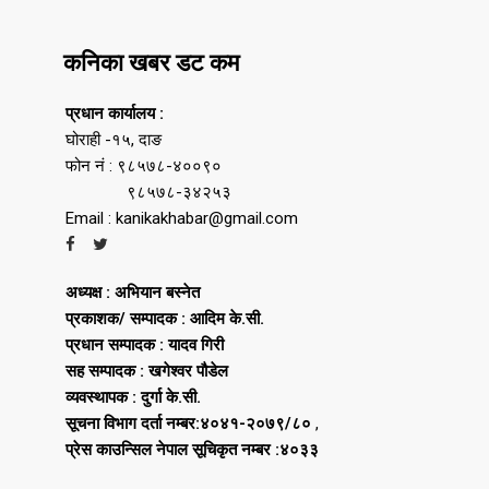
कनिका खबर डट कम
प्रधान कार्यालय :
घोराही -१५, दाङ
फोन नं : ९८५७८-४००९०
९८५७८-३४२५३
Email : kanikakhabar@gmail.com
अध्यक्ष : अभियान बस्नेत
प्रकाशक/ सम्पादक : आदिम के.सी.
प्रधान सम्पादक : यादव गिरी
सह सम्पादक : खगेश्वर पौडेल
व्यवस्थापक : दुर्गा के.सी.
सूचना विभाग दर्ता नम्बर:४०४१-२०७९/८०
,
प्रेस काउन्सिल नेपाल सूचिकृत नम्बर :४०३३