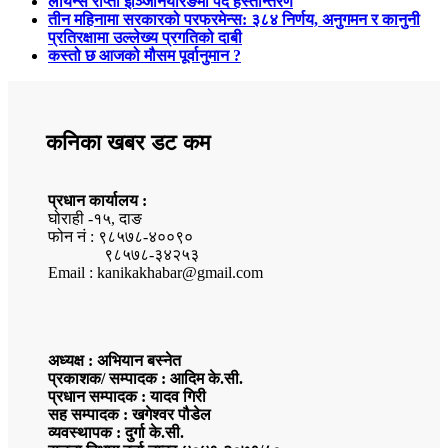
लायन्स राप्ती इञ्जिनियरिङमा पद हस्तान्तरण
तीन महिनामा सरकारको परफरमेन्स: ३८४ निर्णय, अनुगमन र कानुनी
प्रतिरक्षामा उल्लेख्य प्रगतिको दाबी
कस्तो छ आजको मौसम पूर्वानुमान ?
कनिका खबर डट कम
प्रधान कार्यालय :
घोराही -१५, दाङ
फोन नं : ९८५७८-४००९०
९८५७८-३४२५३
Email : kanikakhabar@gmail.com
अध्यक्ष : अभियान बस्नेत
प्रकाशक/ सम्पादक : आदिम के.सी.
प्रधान सम्पादक : यादव गिरी
सह सम्पादक : खगेश्वर पौडेल
व्यवस्थापक : दुर्गा के.सी.