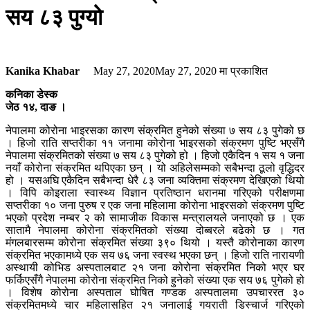
सय ८३ पुग्यो
Kanika Khabar
May 27, 2020
May 27, 2020
मा प्रकाशित
कनिका डेस्क
जेठ १४, दाङ ।
नेपालमा कोरोना भाइरसका कारण संक्रमित हुनेको संख्या ७ सय ८३ पुगेको छ
। हिजो राति सप्तरीका ११ जनामा कोरोना भाइरसको संक्रमण पुष्टि भएसँगै
नेपालमा संक्रमितको संख्या ७ सय ८३ पुगेको हो । हिजो एकैदिन १ सय १ जना
नयाँ कोरोना संक्रमित थपिएका छन् । यो अहिलेसम्मको सबैभन्दा ठूलो वृद्धिदर
हो । यसअघि एकैदिन सबैभन्दा धेरै ८३ जना व्यक्तिमा संक्रमण देखिएको थियो
। विपि कोइराला स्वास्थ्य विज्ञान प्रतिष्ठान धरानमा गरिएको परीक्षणमा
सप्तरीका १० जना पुरुष र एक जना महिलामा कोरोना भाइरसको संक्रमण पुष्टि
भएको प्रदेश नम्बर २ को सामाजीक विकास मन्त्रालयले जनाएको छ । एक
सातामै नेपालमा कोरोना संक्रमितको संख्या दोब्बरले बढेको छ । गत
मंगलबारसम्म कोरोना संक्रमित संख्या ३९० थियो । यस्तै कोरोनाका कारण
संक्रमित भएकामध्ये एक सय ७६ जना स्वस्थ भएका छन् । हिजो राति नारायणी
अस्थायी कोभिड अस्पतालबाट २१ जना कोरोना संक्रमित निको भएर घर
फर्किएसँगै नेपालमा कोरोना संक्रमित निको हुनेको संख्या एक सय ७६ पुगेको हो
। विशेष कोरोना अस्पताल घोषित गण्डक अस्पतालमा उपचाररत ३०
संक्रमितमध्ये चार महिलासहित २१ जनालाई गयराती डिस्चार्ज गरिएको